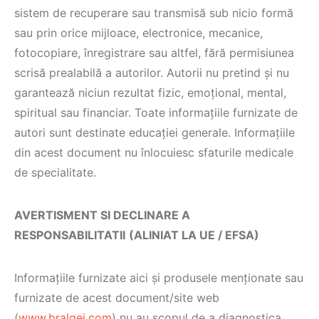
sistem de recuperare sau transmisă sub nicio formă
sau prin orice mijloace, electronice, mecanice,
fotocopiare, înregistrare sau altfel, fără permisiunea
scrisă prealabilă a autorilor. Autorii nu pretind și nu
garantează niciun rezultat fizic, emoțional, mental,
spiritual sau financiar. Toate informațiile furnizate de
autori sunt destinate educației generale. Informațiile
din acest document nu înlocuiesc sfaturile medicale
de specialitate.
AVERTISMENT SI DECLINARE A
RESPONSABILITATII
(ALINIAT LA UE / EFSA)
Informațiile furnizate aici și produsele menționate sau
furnizate de acest document/site web
(
www.bralgei.com
) nu au scopul de a diagnostica,