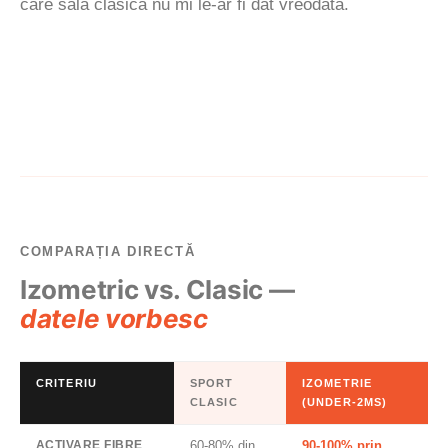
care sala clasică nu mi le-ar fi dat vreodată.
COMPARAȚIA DIRECTĂ
Izometric vs. Clasic —
datele vorbesc
CRITERIU
SPORT
IZOMETRIE
CLASIC
(UNDER-2MS)
ACTIVARE FIBRE
60-80% din
90-100% prin