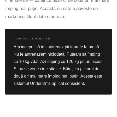
cine știe ce — băieți cu piciorul de două ori mai mare
împing mai puțin. Aceasta nu este o poveste de
marketing. Sunt date măsurate.
PUNCTUL DE PLECARE
Am început să îmi antrenez picioarele la presă.
Nu le antrenasem niciodată. Puteam să împing
cu 10 kg. Atât. Azi împing cu 120 kg pe un picior.
Și nu se vede cine știe ce. Băieți cu piciorul de
două ori mai mare împing mai puțin. Acesta este
sistemul Under-2ms aplicat consistent.