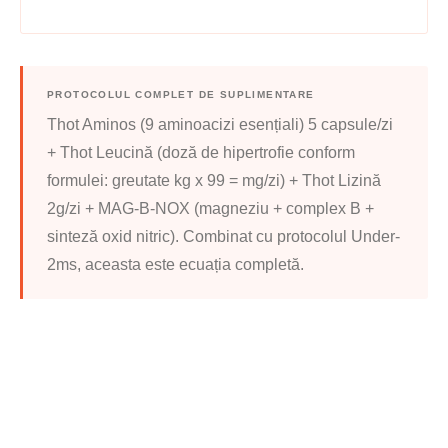
PROTOCOLUL COMPLET DE SUPLIMENTARE
Thot Aminos (9 aminoacizi esențiali) 5 capsule/zi
+ Thot Leucină (doză de hipertrofie conform
formulei: greutate kg x 99 = mg/zi) + Thot Lizină
2g/zi + MAG-B-NOX (magneziu + complex B +
sinteză oxid nitric). Combinat cu protocolul Under-
2ms, aceasta este ecuația completă.