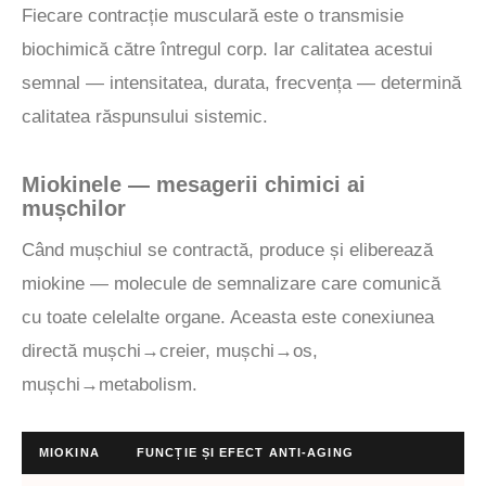
Fiecare contracție musculară este o transmisie
biochimică către întregul corp. Iar calitatea acestui
semnal — intensitatea, durata, frecvența — determină
calitatea răspunsului sistemic.
Miokinele — mesagerii chimici ai
mușchilor
Când mușchiul se contractă, produce și eliberează
miokine — molecule de semnalizare care comunică
cu toate celelalte organe. Aceasta este conexiunea
directă mușchi→creier, mușchi→os,
mușchi→metabolism.
MIOKINA
FUNCȚIE ȘI EFECT ANTI-AGING