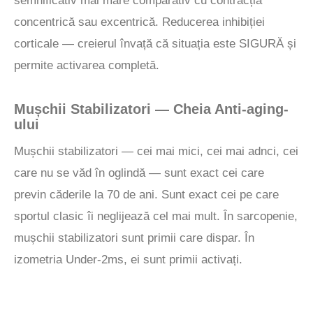
semnificativ mai mare comparativ cu contracția
concentrică sau excentrică. Reducerea inhibiției
corticale — creierul învață că situația este SIGURĂ și
permite activarea completă.
Mușchii Stabilizatori — Cheia Anti-aging-
ului
Mușchii stabilizatori — cei mai mici, cei mai adnci, cei
care nu se văd în oglindă — sunt exact cei care
previn căderile la 70 de ani. Sunt exact cei pe care
sportul clasic îi neglijează cel mai mult. În sarcopenie,
mușchii stabilizatori sunt primii care dispar. În
izometria Under-2ms, ei sunt primii activați.