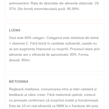
antrenament. Rata de absorbție din alimente obișnuite: 25-
37%. Din formă ortomoleculară pură: 95-99%.
LIZINA
Osul este 60% colagen. Colagenul este sintetizat din lizină
+ vitamina C. Fără lizină în cantitate suficientă, oasele nu
se pot augmenta împreună cu mușchii. Procesul clasic prin
alimente are o eficiență de aproximativ 30%. Forma
directă: 95%+.
METIONINA
Reglează metilarea, comunicarea intra și inter-celulară și
feedback-ul către creier. Fără metionină optimă, creierul
nu primește confirmare că mușchiul există și funcționează.
Este de 10 ori mai eficientă ca NMN la o fracțiune din preț.