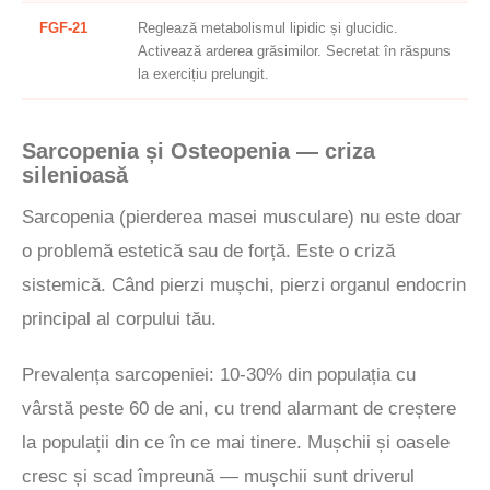
FGF-21
Reglează metabolismul lipidic și glucidic.
Activează arderea grăsimilor. Secretat în răspuns
la exercițiu prelungit.
Sarcopenia și Osteopenia — criza
silenioasă
Sarcopenia (pierderea masei musculare) nu este doar
o problemă estetică sau de forță. Este o criză
sistemică. Când pierzi mușchi, pierzi organul endocrin
principal al corpului tău.
Prevalența sarcopeniei: 10-30% din populația cu
vârstă peste 60 de ani, cu trend alarmant de creștere
la populații din ce în ce mai tinere. Mușchii și oasele
cresc și scad împreună — mușchii sunt driverul