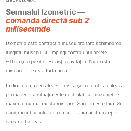
MECANISMUL
Semnalul Izometric —
comanda directă sub 2
milisecunde
Izometria este contracția musculară fără schimbarea
lungimii mușchiului. Împingi contra unui perete.
&Thorn;ii o poziție. Rezisți gravitației. Nu există
mișcare — există forță pură.
În dinamică, greutatea se mișcă și creierul calculează
permanent că situația este controlabilă. În izometrie
maximă, nu mai există mișcare. Sarcina este fixă. Și
când mușchiul intră în tremur — abia acolo începe
construcția reală.