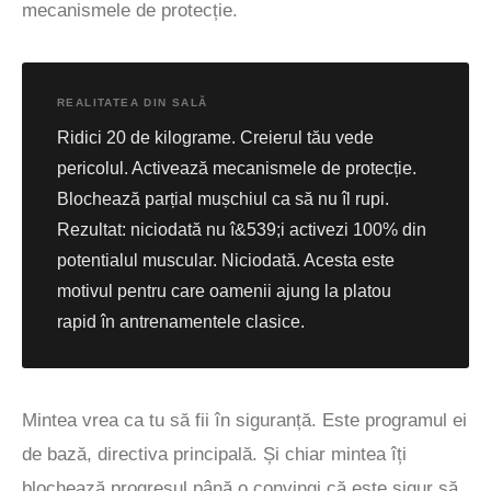
mecanismele de protecție.
REALITATEA DIN SALĂ
Ridici 20 de kilograme. Creierul tău vede
pericolul. Activează mecanismele de protecție.
Blochează parțial mușchiul ca să nu îl rupi.
Rezultat: niciodată nu î&539;i activezi 100% din
potentialul muscular. Niciodată. Acesta este
motivul pentru care oamenii ajung la platou
rapid în antrenamentele clasice.
Mintea vrea ca tu să fii în siguranță. Este programul ei
de bază, directiva principală. Și chiar mintea îți
blochează progresul până o convingi că este sigur să