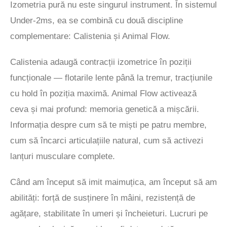
Izometria pură nu este singurul instrument. În sistemul
Under-2ms, ea se combină cu două discipline
complementare: Calistenia și Animal Flow.
Calistenia adaugă contracții izometrice în poziții
funcționale — flotarile lente până la tremur, tracțiunile
cu hold în poziția maximă. Animal Flow activează
ceva și mai profund: memoria genetică a mișcării.
Informația despre cum să te miști pe patru membre,
cum să încarci articulațiile natural, cum să activezi
lanțuri musculare complete.
Când am început să imit maimuțica, am început să am
abilități: forță de susținere în mâini, rezistență de
agățare, stabilitate în umeri și încheieturi. Lucruri pe