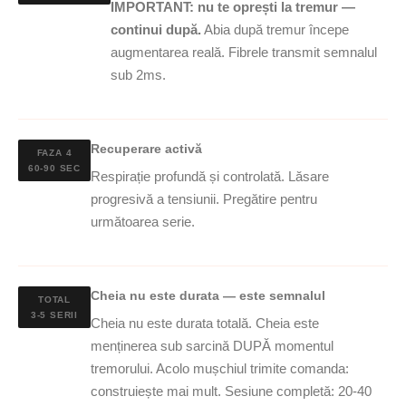
IMPORTANT: nu te oprești la tremur —
continui după.
Abia după tremur începe
augmentarea reală. Fibrele transmit semnalul
sub 2ms.
Recuperare activă
FAZA 4
60-90 SEC
Respirație profundă și controlată. Lăsare
progresivă a tensiunii. Pregătire pentru
următoarea serie.
Cheia nu este durata — este semnalul
TOTAL
3-5 SERII
Cheia nu este durata totală. Cheia este
menținerea sub sarcină DUPĂ momentul
tremorului. Acolo mușchiul trimite comanda:
construiește mai mult. Sesiune completă: 20-40