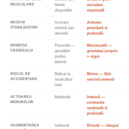
MUSCULARE
fibrele
recrutare
disponibile
maximală
MUȘCHI
Activare
Activare
STABILIZATORI
minimă sau
prioritară și
absentă
profundă
INHIBIȚIA
Prezentă —
Minimizată —
CREIERULUI
greutățile
greutatea proprie
produc
= sigur
alarmă
RISCUL DE
Ridicat la
Minim — fără
ACCIDENTARE
încărcături
sarcină externă
mari
ACTIVAREA
Moderată
Intensă —
MIOKINELOR
contracție
susținută și
profundă
AUGMENTAREA
Indirectă
Directă — câmpul