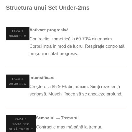
Structura unui Set Under-2ms
Activare progresivă
FAZA 1
30-60 SEC
Contracție izometrică la 60-70% din maxim.
Corpul intră în mod de lucru. Respirație controlată,
mușchi încălzit progresiv.
Intensificare
FAZA 2
20-30 SEC
Creștere la 85-90% din maxim. Simți rezistență
serioasă. Mușchii încep să se angajeze profund.
Semnalul — Tremorul
FAZA 3
10-30 SEC
Contracție maximă până la tremur.
DUPĂ TREMUR