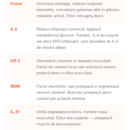
Irisina
Activează autofagia, mărește lungimea
telomerilor, convertește grăsimea albă în grăsime
metabolic activă. Efect anti-aging direct.
IL-6
Reduce inflamația sistemică, reglează
metabolismul glucozei. Paradox: IL-6 din mușchi
are efect ANTI-inflamator, spre deosebire de IL-6
din țesutul adipos.
IGF-1
Stimulează creșterea și reparația musculară.
Factor de creștere local care activează sinteza
proteică direct în fibra musculară.
BDNF
Factor neurotrofic care protejează și regenerează
neuronii cerebrali. Mușchiul protejează direct
creierul prin această miokina.
IL-15
Inhibă degradarea proteică, menține masa
musculară. Efect anti-catabolic — protejează
mușchii de descompunere.