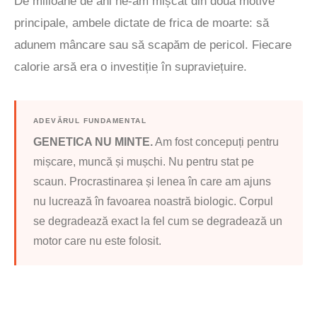
De milioane de ani ne-am mișcat din două motive
principale, ambele dictate de frica de moarte: să
adunem mâncare sau să scapăm de pericol. Fiecare
calorie arsă era o investiție în supraviețuire.
ADEVĂRUL FUNDAMENTAL
GENETICA NU MINTE.
Am fost concepuți pentru
mișcare, muncă și mușchi. Nu pentru stat pe
scaun. Procrastinarea și lenea în care am ajuns
nu lucrează în favoarea noastră biologic. Corpul
se degradează exact la fel cum se degradează un
motor care nu este folosit.