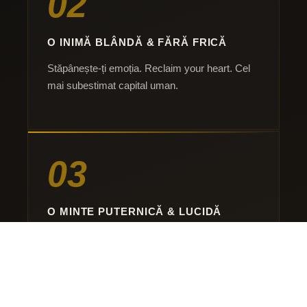
02
O INIMĂ BLÂNDĂ & FĂRĂ FRICĂ
Stăpânește-ți emoția. Reclaim your heart. Cel
mai subestimat capital uman.
03
O MINTE PUTERNICĂ & LUCIDĂ
Navighează înșelăciunea și programele
matricei. Văzul clar este supraputerea reală.