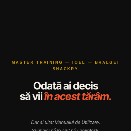
MASTER TRAINING — IOEL — BRALGEI
SHACKRY
Odată ai decis
să vii
în acest tărâm.
Dar ai uitat Manualul de Utilizare.
Sunt aici să te ajut să-l amintești.