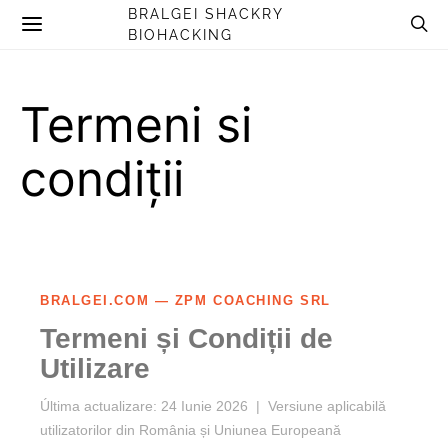
BRALGEI SHACKRY
BIOHACKING
Termeni si
condiții
BRALGEI.COM — ZPM COACHING SRL
Termeni și Condiții de
Utilizare
Última actualizare: 24 Iunie 2026 | Versiune aplicabilă
utilizatorilor din România și Uniunea Europeană