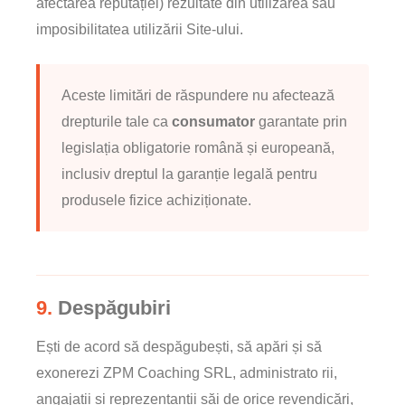
afectarea reputației) rezultate din utilizarea sau
imposibilitatea utilizării Site-ului.
Aceste limitări de răspundere nu afectează
drepturile tale ca
consumator
garantate prin
legislația obligatorie română și europeană,
inclusiv dreptul la garanție legală pentru
produsele fizice achiziționate.
9.
Despăgubiri
Ești de acord să despăgubești, să apări și să
exonerezi ZPM Coaching SRL, administrato rii,
angajații și reprezentanții săi de orice revendicări,