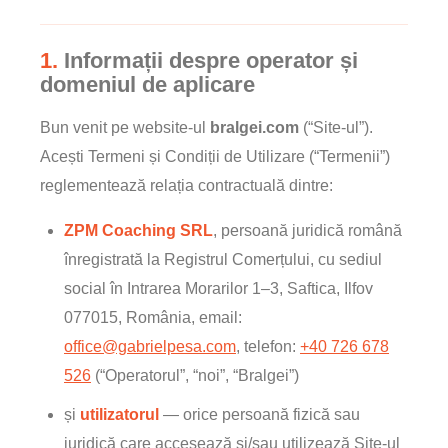
1.
Informații despre operator și
domeniul de aplicare
Bun venit pe website-ul
bralgei.com
(“Site-ul”).
Acești Termeni și Condiții de Utilizare (“Termenii”)
reglementează relația contractuală dintre:
ZPM Coaching SRL
, persoană juridică română
înregistrată la Registrul Comerțului, cu sediul
social în Intrarea Morarilor 1–3, Saftica, Ilfov
077015, România, email:
office@gabrielpesa.com
, telefon:
+40 726 678
526
(“Operatorul”, “noi”, “Bralgei”)
și
utilizatorul
— orice persoană fizică sau
juridică care accesează și/sau utilizează Site-ul