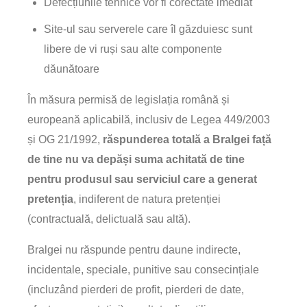
Defecțiunile tehnice vor fi corectate imediat
Site-ul sau serverele care îl găzduiesc sunt
libere de vi ruși sau alte componente
dăunătoare
În măsura permisă de legislația română și
europeană aplicabilă, inclusiv de Legea 449/2003
și OG 21/1992,
răspunderea totală a Bralgei față
de tine nu va depăși suma achitată de tine
pentru produsul sau serviciul care a generat
pretenția
, indiferent de natura pretenției
(contractuală, delictuală sau altă).
Bralgei nu răspunde pentru daune indirecte,
incidentale, speciale, punitive sau consecințiale
(incluzând pierderi de profit, pierderi de date,