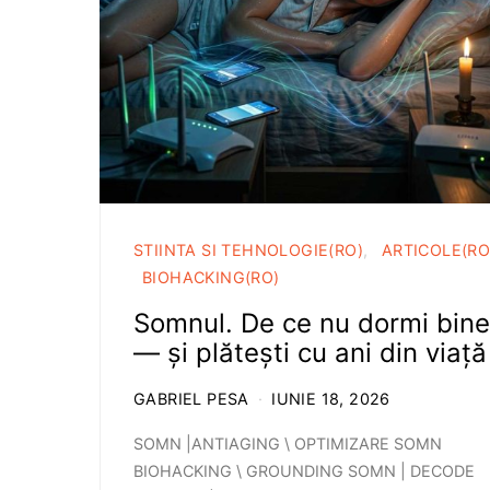
STIINTA SI TEHNOLOGIE(RO)
ARTICOLE(RO
BIOHACKING(RO)
Somnul. De ce nu dormi bine
— şi plăteşti cu ani din viață
GABRIEL PESA
IUNIE 18, 2026
SOMN |ANTIAGING \ OPTIMIZARE SOMN
BIOHACKING \ GROUNDING SOMN | DECODE