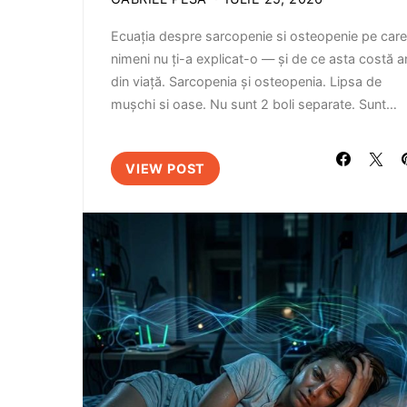
Ecuația despre sarcopenie si osteopenie pe care
nimeni nu ți-a explicat-o — și de ce asta costă a
din viață. Sarcopenia și osteopenia. Lipsa de
mușchi si oase. Nu sunt 2 boli separate. Sunt…
VIEW POST