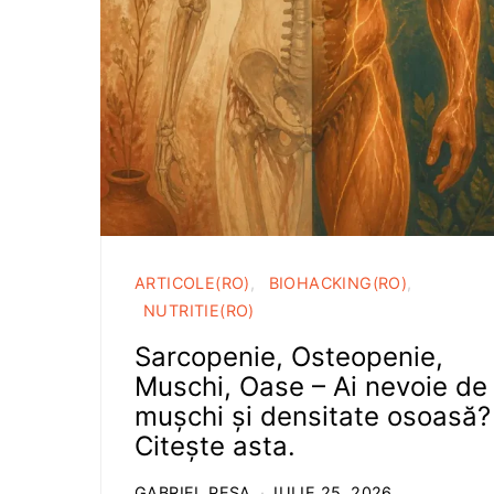
ARTICOLE(RO)
BIOHACKING(RO)
NUTRITIE(RO)
Sarcopenie, Osteopenie,
Muschi, Oase – Ai nevoie de
mușchi și densitate osoasă?
Citește asta.
GABRIEL PESA
IULIE 25, 2026