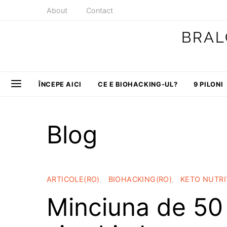
About
Contact
BRAL
ÎNCEPE AICI
CE E BIOHACKING-UL?
9 PILONI
Blog
ARTICOLE(RO)
BIOHACKING(RO)
KETO NUTRI
Minciuna de 50 