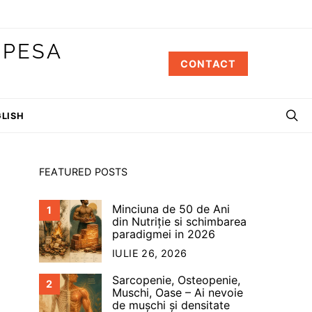
 PESA
CONTACT
LISH
FEATURED POSTS
Minciuna de 50 de Ani
1
din Nutriție si schimbarea
paradigmei in 2026
IULIE 26, 2026
Sarcopenie, Osteopenie,
2
Muschi, Oase – Ai nevoie
de mușchi și densitate