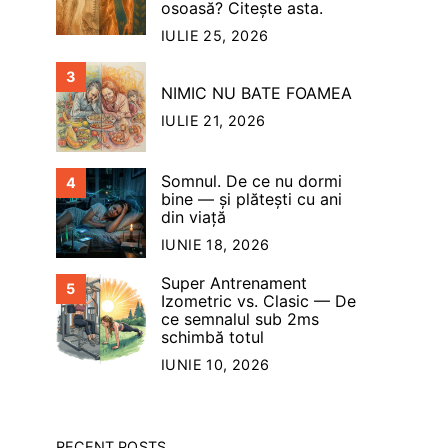
osoasă? Citește asta.
IULIE 25, 2026
3
NIMIC NU BATE FOAMEA
IULIE 21, 2026
Somnul. De ce nu dormi
4
bine — şi plăteşti cu ani
din viață
IUNIE 18, 2026
Super Antrenament
5
Izometric vs. Clasic — De
ce semnalul sub 2ms
schimbă totul
IUNIE 10, 2026
RECENT POSTS