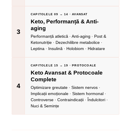
CAPITOLELE 09 → 14 · AVANSAT
Keto, Performanță & Anti-
aging
3
Performanță atletică · Anti-aging · Post &
Ketonutriție · Dezechilibre metabolice ·
Leptina · Insulină · Holobiom · Hidratare
CAPITOLELE 15 → 19 · PROTOCOALE
Keto Avansat & Protocoale
Complete
4
Optimizare greutate · Sistem nervos ·
Implicații emoționale · Sistem hormonal ·
Controverse · Contraindicаții · Îndulcitori ·
Nuci & Semințe