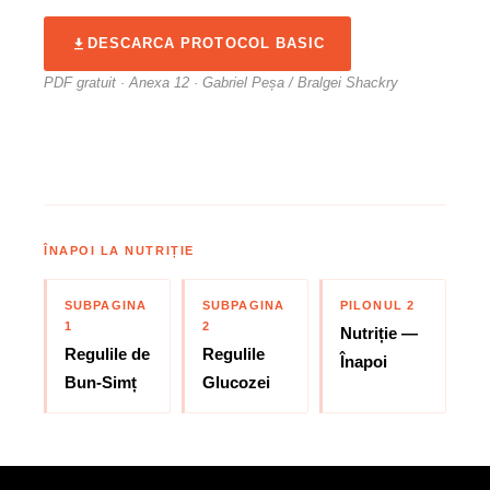
DESCARCA PROTOCOL BASIC
PDF gratuit · Anexa 12 · Gabriel Peșa / Bralgei Shackry
ÎNAPOI LA NUTRIȚIE
SUBPAGINA
SUBPAGINA
PILONUL 2
1
2
Nutriție —
Regulile de
Regulile
Înapoi
Bun-Simț
Glucozei