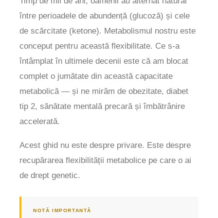
Timp de mii de ani, oamenii au alternat natural
între perioadele de abundență (glucoză) și cele
de scărcitate (ketone). Metabolismul nostru este
conceput pentru această flexibilitate. Ce s-a
întâmplat în ultimele decenii este că am blocat
complet o jumătate din această capacitate
metabolică — și ne mirăm de obezitate, diabet
tip 2, sănătate mentală precară și îmbătrânire
accelerată.
Acest ghid nu este despre privare. Este despre
recupărarea flexibilității metabolice pe care o ai
de drept genetic.
NOTĂ IMPORTANTĂ