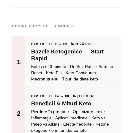
GHIDUL COMPLET — 4 MODULE
CAPITOLELE 0 → 03 · ÎNCEPĂTORI
Bazele Ketogenice — Start
Rapid
1
Ketoза în 3 minute · Dr. Boz Ratio · Sardine
Reset · Keto Flu · Keto Continuum ·
Macronutrienți · Tipuri de diete keto
CAPITOLELE 04 → 08 · ÎNȚELEGERE
Beneficii & Mituri Keto
Pierdere în greutate · Optimizare creier ·
2
Inflamatçie · Aplicatii medicale · Keto vs
Paleo vs Atkins · Efecte nedorite · Ketone
exogene · 6 mituri demontate