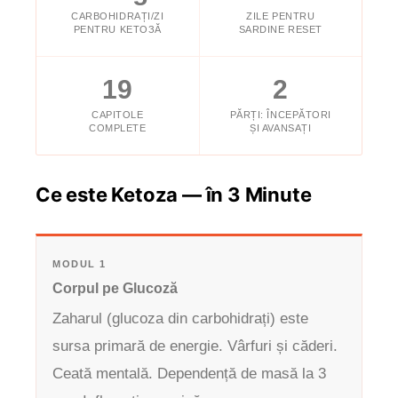
CARBOHIDRAȚI/ZI
ZILE PENTRU
PENTRU KETOЗĂ
SARDINE RESET
19
2
CAPITOLE
PĂRȚI: ÎNCEPĂTORI
COMPLETE
ȘI AVANSAȚI
Ce este Ketoza — în 3 Minute
MODUL 1
Corpul pe Glucoză
Zaharul (glucoza din carbohidrați) este
sursa primară de energie. Vârfuri și căderi.
Ceată mentală. Dependență de masă la 3