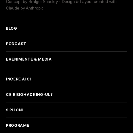
Concept by Bralgei Shackry · Design & Layout created with
Claude by Anthropic
BLOG
PODCAST
EVENIMENTE & MEDIA
ÎNCEPE AICI
CE E BIOHACKING-UL?
9 PILONI
PROGRAME