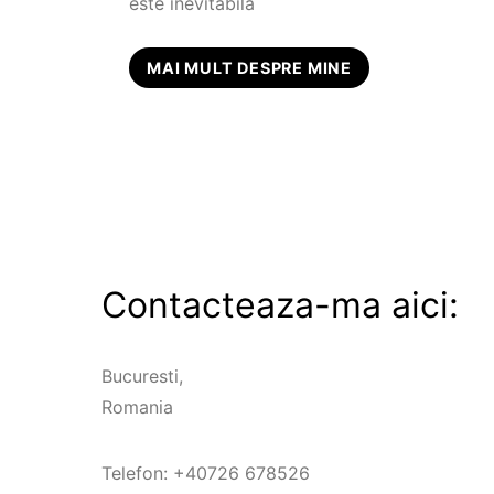
este inevitabilă
MAI MULT DESPRE MINE
Contacteaza-ma aici:
Bucuresti,
Romania
Telefon: +40726 678526