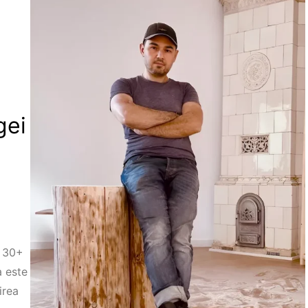
gei
. 30+
a este
irea