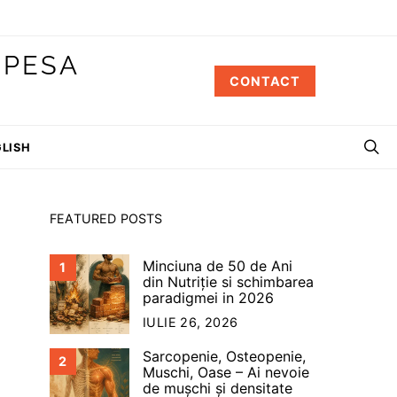
 PESA
CONTACT
LISH
FEATURED POSTS
Minciuna de 50 de Ani
1
din Nutriție si schimbarea
paradigmei in 2026
IULIE 26, 2026
Sarcopenie, Osteopenie,
2
Muschi, Oase – Ai nevoie
de mușchi și densitate