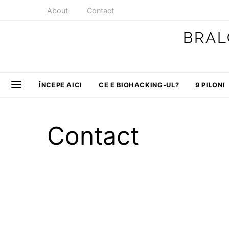
About
Contact
BRAL
ÎNCEPE AICI
CE E BIOHACKING-UL?
9 PILONI
Contact