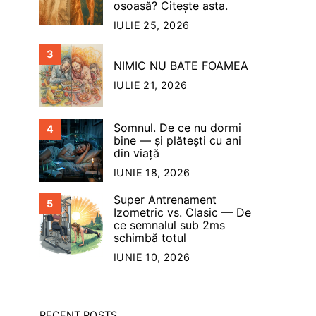
osoasă? Citește asta.
IULIE 25, 2026
3
NIMIC NU BATE FOAMEA
IULIE 21, 2026
Somnul. De ce nu dormi
4
bine — şi plăteşti cu ani
din viață
IUNIE 18, 2026
Super Antrenament
5
Izometric vs. Clasic — De
ce semnalul sub 2ms
schimbă totul
IUNIE 10, 2026
RECENT POSTS