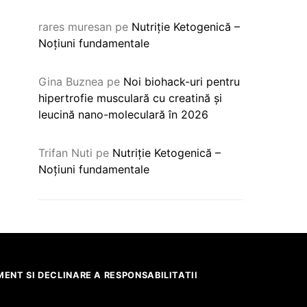
rares muresan
pe
Nutriție Ketogenică –
Noțiuni fundamentale
Gina Buznea
pe
Noi biohack-uri pentru
hipertrofie musculară cu creatină și
leucină nano-moleculară în 2026
Trifan Nuti
pe
Nutriție Ketogenică –
Noțiuni fundamentale
ENT SI DECLINARE A RESPONSABILITATII