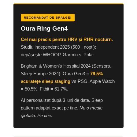
RECOMANDAT DE BRALGEI
Oura Ring Gen4
Cel mai precis pentru HRV și RHR nocturn.
Studiu independent 2025 (500+ nopți):
depășește WHOOP, Garmin și Polar.
Brigham & Women’s Hospital 2024 (Sensors,
Sleep Europe 2024): Oura Gen3 =
79.5%
acuratețe sleep staging
vs PSG. Apple Watch
= 50.5%, Fitbit = 61.7%.
AI personalizat după 3 luni de date. Sleep
pattern adaptat exact pe tine.
Nu o medie
globală. Pe tine.