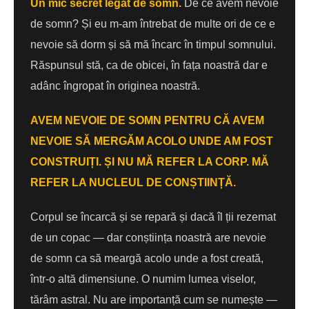
Un mic secret legat de somn.
De ce avem nevoie
de somn? Și eu m-am întrebat de multe ori de ce e
nevoie să dorm și să mă încarc în timpul somnului.
Răspunsul stă, ca de obicei, în fața noastră dar e
adânc îngropat în originea noastră.
AVEM NEVOIE DE SOMN PENTRU CĂ AVEM
NEVOIE SĂ MERGĂM ACOLO UNDE AM FOST
CONSTRUIȚI. ȘI NU MĂ REFER LA CORP. MĂ
REFER LA NUCLEUL DE CONȘTIINȚĂ.
Corpul se încarcă și se repară și dacă îl ții rezemat
de un copac — dar conștiința noastră are nevoie
de somn ca să meargă acolo unde a fost creată,
într-o altă dimensiune. O numim lumea viselor,
tărâm astral. Nu are importanță cum se numește —