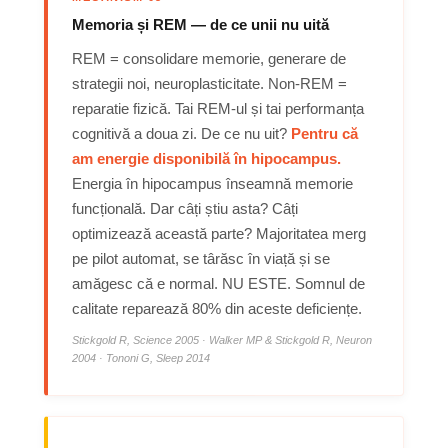
Memoria și REM — de ce unii nu uită
REM = consolidare memorie, generare de
strategii noi, neuroplasticitate. Non-REM =
reparatie fizică. Tai REM-ul și tai performanța
cognitivă a doua zi. De ce nu uit?
Pentru că
am energie disponibilă în hipocampus.
Energia în hipocampus înseamnă memorie
funcțională. Dar câți știu asta? Câți
optimizează această parte? Majoritatea merg
pe pilot automat, se târăsc în viață și se
amăgesc că e normal. NU ESTE. Somnul de
calitate reparează 80% din aceste deficiențe.
Stickgold R, Science 2005 · Walker MP & Stickgold R, Neuron
2004 · Tononi G, Sleep 2014