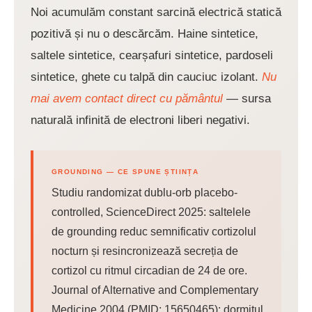
Noi acumulăm constant sarcină electrică statică
pozitivă și nu o descărcăm. Haine sintetice,
saltele sintetice, cearșafuri sintetice, pardoseli
sintetice, ghete cu talpă din cauciuc izolant.
Nu
mai avem contact direct cu pământul
— sursa
naturală infinită de electroni liberi negativi.
GROUNDING — CE SPUNE ȘTIINȚA
Studiu randomizat dublu-orb placebo-
controlled, ScienceDirect 2025: saltelele
de grounding reduc semnificativ cortizolul
nocturn și resincronizează secreția de
cortizol cu ritmul circadian de 24 de ore.
Journal of Alternative and Complementary
Medicine 2004 (PMID: 15650465): dormitul