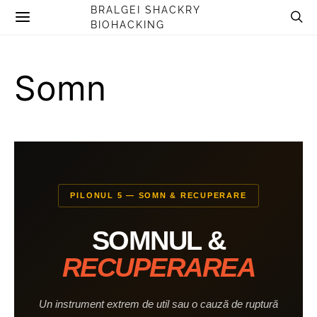
BRALGEI SHACKRY
BIOHACKING
Somn
PILONUL 5 — SOMN & RECUPERARE
SOMNUL &
RECUPERAREA
Un instrument extrem de util sau o cauză de ruptură