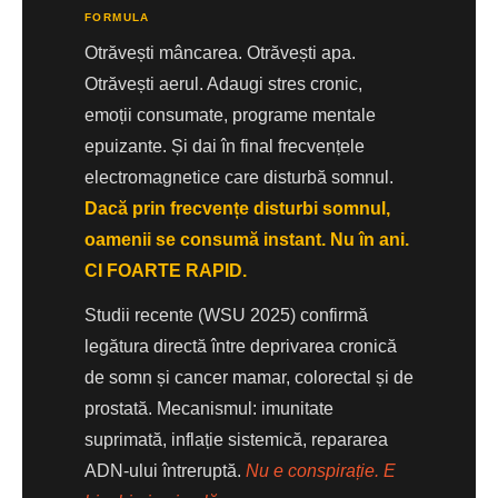
FORMULA
Otrăvești mâncarea. Otrăvești apa.
Otrăvești aerul. Adaugi stres cronic,
emoții consumate, programe mentale
epuizante. Și dai în final frecvențele
electromagnetice care disturbă somnul.
Dacă prin frecvențe disturbi somnul,
oamenii se consumă instant. Nu în ani.
CI FOARTE RAPID.
Studii recente (WSU 2025) confirmă
legătura directă între deprivarea cronică
de somn și cancer mamar, colorectal și de
prostată. Mecanismul: imunitate
suprimată, inflație sistemică, repararea
ADN-ului întreruptă.
Nu e conspirație. E