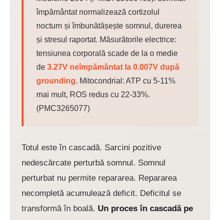
împământat normalizează cortizolul
nocturn și îmbunătășește somnul, durerea
și stresul raportat. Măsurătorile electrice:
tensiunea corporală scade de la o medie
de
3.27V neîmpământat la 0.007V după
grounding
. Mitocondrial: ATP cu 5-11%
mai mult, ROS redus cu 22-33%.
(PMC3265077)
Totul este în cascadă. Sarcini pozitive
nedescărcate perturbă somnul. Somnul
perturbat nu permite repararea. Repararea
necompletă acumulează deficit. Deficitul se
transformă în boală.
Un proces în cascadă pe