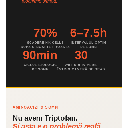
biochimie simplă.
70%
6–7.5h
SCĂDERE NK CELLS
INTERVALUL OPTIM
DUPĂ O NOAPTE PROASTĂ
DE SOMN
90min
30
CICLUL BIOLOGIC
WIFI-URI ÎN MEDIE
DE SOMN
ÎNTR-O CAMERĂ DE ORAȘ
AMINOACIZI & SOMN
Nu avem Triptofan.
Și asta e o problemă reală.