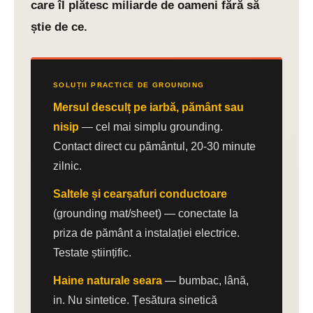
care îl plătesc miliarde de oameni fără să
știe de ce.
SOLUȚII PRACTICE DE GROUNDING
Mersul desculț pe iarbă, pământ sau
nisip
— cel mai simplu grounding.
Contact direct cu pământul, 20-30 minute
zilnic.
Saltele și cearșafuri conductoare
(grounding mat/sheet) — conectate la
priza de pământ a instalației electrice.
Testate științific.
Haine naturale seara
— bumbac, lână,
in. Nu sintetice. Țesătura sinetică