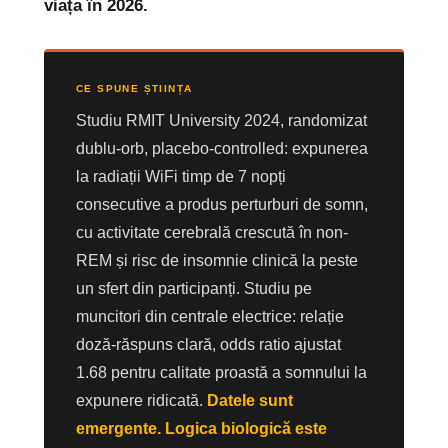
viața în 2026.
CE SPUNE ȘTIINȚA
Studiu RMIT University 2024, randomizat
dublu-orb, placebo-controlled: expunerea
la radiații WiFi timp de 7 nopți
consecutive a produs perturburi de somn,
cu activitate cerebrală crescută în non-
REM și risc de insomnie clinică la peste
un sfert din participanți. Studiu pe
muncitori din centrale electrice: relație
doză-răspuns clară, odds ratio ajustat
1.68 pentru calitate proastă a somnului la
expunere ridicată.
Datele sunt
emergente. Logica biologică este