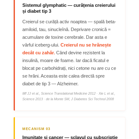
Sistemul glymphatic — curățenia creierului
și diabet tip 3
Creierul se curăță activ noaptea — spală beta-
amiloid, tau, sinucleînă. Deprivare cronică =
acumulare de toxine cerebrale. Dar asta e
vârful iceberg-ului.
Creierul nu se hrănește
decât cu zahăr.
Când devine rezistent la
insulină, moare de foame. Iar dacă ficatul e
blocat pe carbohidrați, nici cetone nu are cu ce
se hrăni. Aceasta este calea directă spre
diabet de tip 3 — Alzheimer.
Iliff JJ et al., Science Translational Medicine 2012 · Xie L et al.,
Science 2013 · de la Monte SM, J Diabetes Sci Technol 2008
MECANISM 03
Imunitate și cancer — sclavul cu subscripție