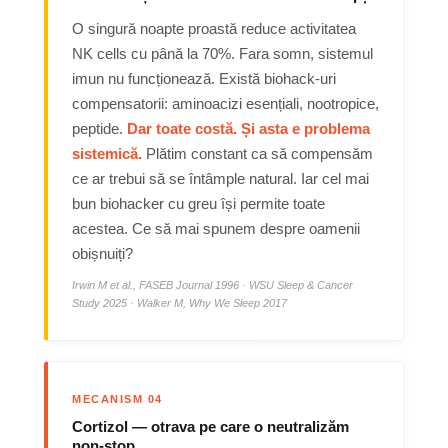
O singură noapte proastă reduce activitatea
NK cells cu până la 70%. Fara somn, sistemul
imun nu funcționează. Există biohack-uri
compensatorii: aminoacizi esențiali, nootropice,
peptide.
Dar toate costă. Și asta e problema
sistemică.
Plătim constant ca să compensăm
ce ar trebui să se întâmple natural. Iar cel mai
bun biohacker cu greu își permite toate
acestea. Ce să mai spunem despre oamenii
obișnuiți?
Irwin M et al., FASEB Journal 1996 · WSU Sleep & Cancer
Study 2025 · Walker M, Why We Sleep 2017
MECANISM 04
Cortizol — otrava pe care o neutralizăm
non-stop