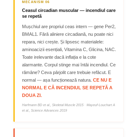
MECANISM 06
Ceasul circadian muscular — incendiul care
se repetă
Mușchiul are propriul ceas intern — gene Per2,
BMAL1. Fără aliniere circadiană, nu poate nici
repara, nici crește. Și lipsesc materialele:
aminoacizii esențiali, Vitamina C, Glicina, NAC.
Toate irelevante dacă inflația e la cote
alarmante. Corpul stinge mai întâi incendiul. Ce
rămâne? Ceva pârjolit care trebuie refăcut. E
normal — așa funcționează natura.
CE NU E
NORMAL E CĂ INCENDIUL SE REPETĂ A
DOUA ZI.
Harfmann BD et al., Skeletal Muscle 2015 · Mayeuf-Louchart A
et al., Science Advances 2019