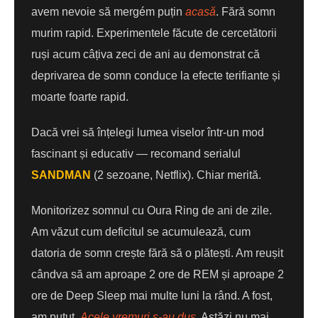
avem nevoie să mergém puțin
acasă
. Fără somn
murim rapid. Experimentele făcute de cercetătorii
ruși acum câțiva zeci de ani au demonstrat că
deprivarea de somn conduce la efecte terifiante și
moarte foarte rapid.
Dacă vrei să înțelegi lumea viselor într-un mod
fascinant și educativ — recomand serialul
SANDMAN
(2 sezoane, Netflix). Chiar merită.
Monitorizez somnul cu Oura Ring de ani de zile.
Am văzut cum deficitul se acumulează, cum
datoria de somn crește fără să o plătești. Am reușit
cândva să am aproape 2 ore de REM și aproape 2
ore de Deep Sleep mai multe luni la rând. A fost,
am putut.
Acele vremuri s-au dus.
Astăzi nu mai