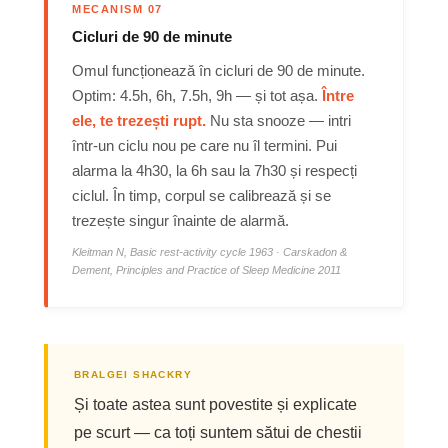
MECANISM 07
Cicluri de 90 de minute
Omul funcționează în cicluri de 90 de minute.
Optim: 4.5h, 6h, 7.5h, 9h — și tot așa.
Între
ele, te trezești rupt.
Nu sta snooze — intri
într-un ciclu nou pe care nu îl termini. Pui
alarma la 4h30, la 6h sau la 7h30 și respecți
ciclul. În timp, corpul se calibrează și se
trezește singur înainte de alarmă.
Kleitman N, Basic rest-activity cycle 1963 · Carskadon &
Dement, Principles and Practice of Sleep Medicine 2011
BRALGEI SHACKRY
Și toate astea sunt povestite și explicate
pe scurt — ca toți suntem sătui de chestii