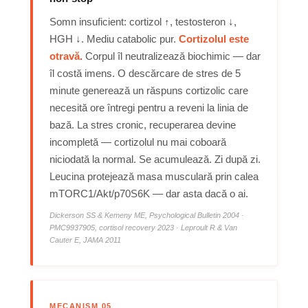
Somn insuficient: cortizol ↑, testosteron ↓,
HGH ↓. Mediu catabolic pur.
Cortizolul este
otravă.
Corpul îl neutralizează biochimic — dar
îl costă imens. O descărcare de stres de 5
minute generează un răspuns cortizolic care
necesită ore întregi pentru a reveni la linia de
bază. La stres cronic, recuperarea devine
incompletă — cortizolul nu mai coboară
niciodată la normal. Se acumulează. Zi după zi.
Leucina protejează masa musculară prin calea
mTORC1/Akt/p70S6K — dar asta dacă o ai.
Dickerson SS & Kemeny ME, Psychological Bulletin 2004 ·
PMC9937905, cortisol recovery 2023 · Leproult R & Van
Cauter E, JAMA 2011
MECANISM 05