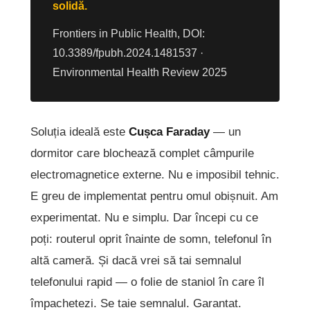
solidă.
Frontiers in Public Health, DOI:
10.3389/fpubh.2024.1481537 ·
Environmental Health Review 2025
Soluția ideală este
Cușca Faraday
— un
dormitor care blochează complet câmpurile
electromagnetice externe. Nu e imposibil tehnic.
E greu de implementat pentru omul obișnuit. Am
experimentat. Nu e simplu. Dar începi cu ce
poți: routerul oprit înainte de somn, telefonul în
altă cameră. Și dacă vrei să tai semnalul
telefonului rapid — o folie de staniol în care îl
împachetezi. Se taie semnalul. Garantat.