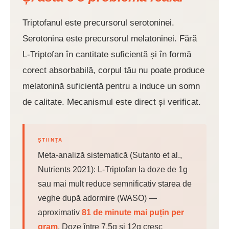
Triptofanul este precursorul serotoninei.
Serotonina este precursorul melatoninei. Fără
L-Triptofan în cantitate suficientă și în formă
corect absorbabilă, corpul tău nu poate produce
melatonină suficientă pentru a induce un somn
de calitate. Mecanismul este direct și verificat.
ȘTIINȚA
Meta-analiză sistematică (Sutanto et al.,
Nutrients 2021): L-Triptofan la doze de 1g
sau mai mult reduce semnificativ starea de
veghe după adormire (WASO) —
aproximativ
81 de minute mai puțin per
gram
. Doze între 7.5g și 12g cresc