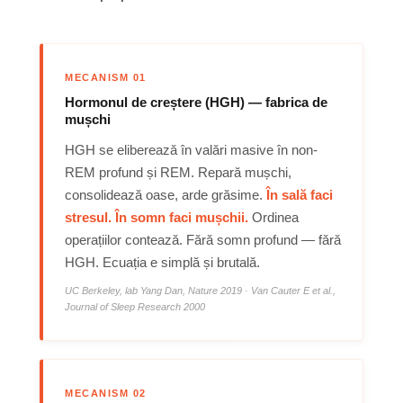
MECANISM 01
Hormonul de creștere (HGH) — fabrica de
mușchi
HGH se eliberează în valări masive în non-
REM profund și REM. Repară mușchi,
consolidează oase, arde grăsime.
În sală faci
stresul. În somn faci mușchii.
Ordinea
operațiilor contează. Fără somn profund — fără
HGH. Ecuația e simplă și brutală.
UC Berkeley, lab Yang Dan, Nature 2019 · Van Cauter E et al.,
Journal of Sleep Research 2000
MECANISM 02