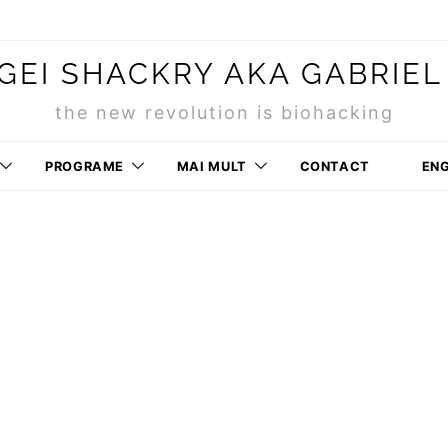
GEI SHACKRY AKA GABRIEL
the new revolution is biohacking
PROGRAME
MAI MULT
CONTACT
ENG