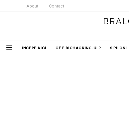
About
Contact
BRAL
ÎNCEPE AICI
CE E BIOHACKING-UL?
9 PILONI