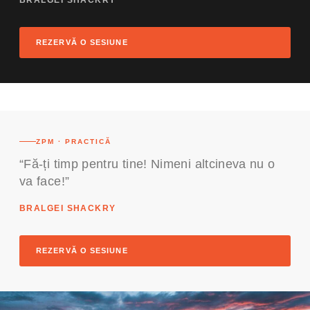
BRALGEI SHACKRY
REZERVĂ O SESIUNE
ZPM · PRACTICĂ
“Fă-ți timp pentru tine! Nimeni altcineva nu o
va face!”
BRALGEI SHACKRY
REZERVĂ O SESIUNE