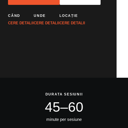
REZERVĂ SESIUNEA
REZERVĂ SESIUNEA
CLASĂ DE GRUP
ADVANCED TUITION
CÂND
UNDE
LOCAȚIE
PROGRAMEAZĂ O SESIUNE
CERE DETALII
CERE DETALII
CERE DETALII
DURATA SESIUNII
45–60
minute per sesiune