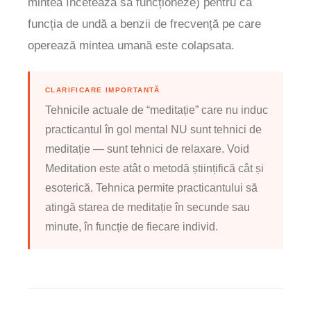
mintea încetează să funcționeze) pentru că
funcția de undă a benzii de frecvență pe care
operează mintea umană este colapsata.
CLARIFICARE IMPORTANTĂ
Tehnicile actuale de “meditație” care nu induc
practicantul în gol mental NU sunt tehnici de
meditație — sunt tehnici de relaxare. Void
Meditation este atât o metodă științifică cât și
esoterică. Tehnica permite practicantului să
atingă starea de meditație în secunde sau
minute, în funcție de fiecare individ.