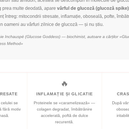
ruri sau amidon, acestea se descompun în molecule de glucoză
 prea multe deodată, apare
vârful de glucoză (glucoză spike)
 întreg: mitocondrii stresate, inflamație, oboseală, pofte, îmbăt
n oameni au vârfuri zilnice de glucoză — și nu știu.
essie Inchauspé (Glucose Goddess) — biochimist, autoare a cărților «Glu
ess Method»
🔥
TRESATE
INFLAMAȚIE ȘI GLICATIE
CRAS
celulei se
Proteinele se «caramelizează» —
După vâr
ă fără motiv
colagen degradat, îmbătrânire
obosea
masă.
accelerată, poftă de dulce
iritabi
recurentă.