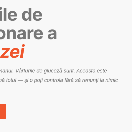
ile de
onare a
zei
manul.
Vârfurile de glucoză
sunt. Aceasta este
ă totul — și o poți controla fără să renunți la nimic