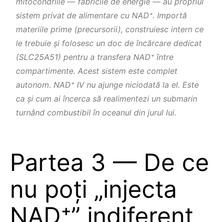
mitocondriile — fabricile de energie — au propriul
sistem privat de alimentare cu NAD⁺. Importă
materiile prime (precursorii), construiesc intern ce
le trebuie şi folosesc un doc de încărcare dedicat
(SLC25A51) pentru a transfera NAD⁺ între
compartimente. Acest sistem este complet
autonom. NAD⁺ IV nu ajunge niciodată la el. Este
ca şi cum ai încerca să realimentezi un submarin
turnând combustibil în oceanul din jurul lui.
Partea 3 — De ce
nu poți „injecta
NAD⁺” indiferent