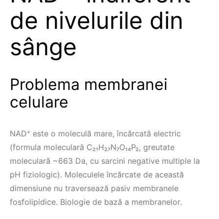
de nivelurile din
sânge
Problema membranei
celulare
NAD⁺ este o moleculă mare, încărcată electric
(formula moleculară C₂₁H₂₇N₇O₁₄P₂, greutate
moleculară ~663 Da, cu sarcini negative multiple la
pH fiziologic). Moleculele încărcate de această
dimensiune nu traversează pasiv membranele
fosfolipidice. Biologie de bază a membranelor.