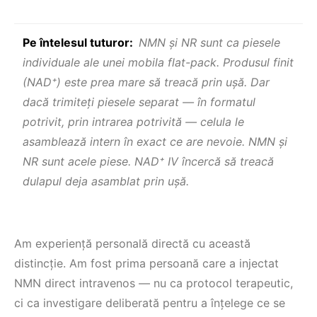
Pe întelesul tuturor:
NMN şi NR sunt ca piesele
individuale ale unei mobila flat-pack. Produsul finit
(NAD⁺) este prea mare să treacă prin uşă. Dar
dacă trimiteți piesele separat — în formatul
potrivit, prin intrarea potrivită — celula le
asamblează intern în exact ce are nevoie. NMN şi
NR sunt acele piese. NAD⁺ IV încercă să treacă
dulapul deja asamblat prin uşă.
Am experiență personală directă cu această
distincție. Am fost prima persoană care a injectat
NMN direct intravenos — nu ca protocol terapeutic,
ci ca investigare deliberată pentru a înțelege ce se