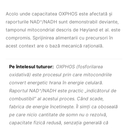
Acolo unde capacitatea OXPHOS este afectată şi
raporturile NAD⁺/NADH sunt demonstrabil deviante,
tamponul mitocondrial descris de Høyland et al. este
compromis. Sprijinirea alimentarii cu precursori în
acest context are o bază mecanică rațională.
Pe întelesul tuturor:
OXPHOS (fosforilarea
oxidativă) este procesul prin care mitocondriile
convert energetic hrana în energie celulară.
Raportul NAD⁺/NADH este practic „indicătorul de
combustibil” al acestui proces. Când scade,
fabrica de energie încetineşte. Îl simți ca oboseală
pe care nicio cantitate de somn nu o rezolvă,
capacitate fizică redusă, senzația generală că