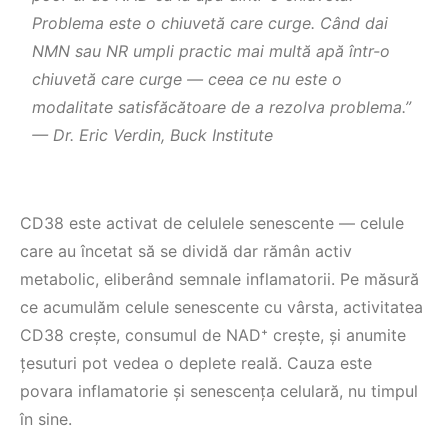
Problema este o chiuvetă care curge. Când dai
NMN sau NR umpli practic mai multă apă într-o
chiuvetă care curge — ceea ce nu este o
modalitate satisfăcătoare de a rezolva problema.”
— Dr. Eric Verdin, Buck Institute
CD38 este activat de celulele senescente — celule
care au încetat să se dividă dar rămân activ
metabolic, eliberând semnale inflamatorii. Pe măsură
ce acumulăm celule senescente cu vârsta, activitatea
CD38 creşte, consumul de NAD⁺ creşte, şi anumite
țesuturi pot vedea o deplete reală. Cauza este
povara inflamatorie şi senescența celulară, nu timpul
în sine.