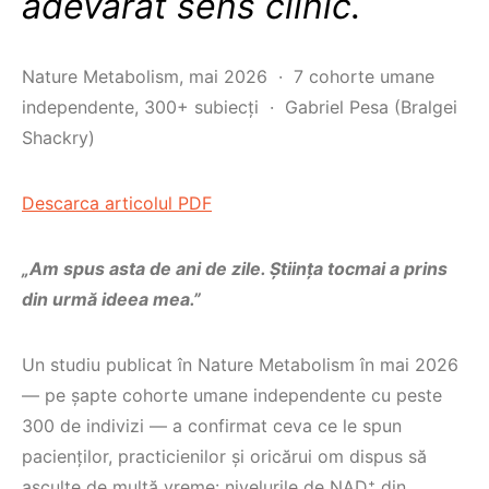
adevărat sens clinic.
Nature Metabolism, mai 2026 · 7 cohorte umane
independente, 300+ subiecți · Gabriel Pesa (Bralgei
Shackry)
Descarca articolul PDF
„Am spus asta de ani de zile. Ştiința tocmai a prins
din urmă ideea mea.”
Un studiu publicat în Nature Metabolism în mai 2026
— pe şapte cohorte umane independente cu peste
300 de indivizi — a confirmat ceva ce le spun
pacienților, practicienilor şi oricărui om dispus să
asculte de multă vreme: nivelurile de NAD⁺ din