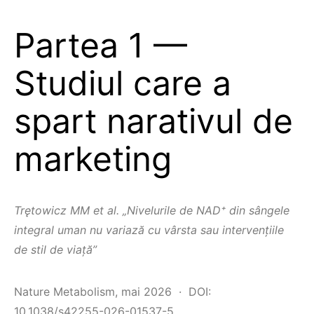
Partea 1 —
Studiul care a
spart narativul de
marketing
Trętowicz MM et al. „Nivelurile de NAD⁺ din sângele
integral uman nu variază cu vârsta sau intervențiile
de stil de viață”
Nature Metabolism, mai 2026 · DOI:
10.1038/s42255-026-01537-5