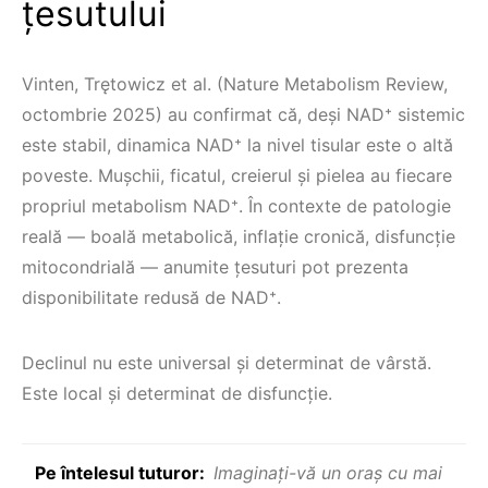
țesutului
Vinten, Trętowicz et al. (Nature Metabolism Review,
octombrie 2025) au confirmat că, deşi NAD⁺ sistemic
este stabil, dinamica NAD⁺ la nivel tisular este o altă
poveste. Muşchii, ficatul, creierul şi pielea au fiecare
propriul metabolism NAD⁺. În contexte de patologie
reală — boală metabolică, inflație cronică, disfuncție
mitocondrială — anumite țesuturi pot prezenta
disponibilitate redusă de NAD⁺.
Declinul nu este universal şi determinat de vârstă.
Este local şi determinat de disfuncție.
Pe întelesul tuturor:
Imaginați-vă un oraş cu mai