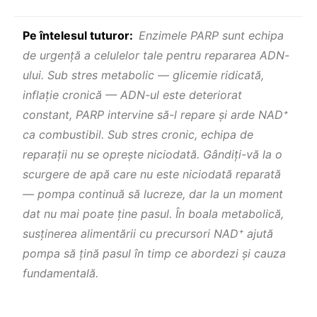
Pe întelesul tuturor:
Enzimele PARP sunt echipa
de urgență a celulelor tale pentru repararea ADN-
ului. Sub stres metabolic — glicemie ridicată,
inflație cronică — ADN-ul este deteriorat
constant, PARP intervine să-l repare şi arde NAD⁺
ca combustibil. Sub stres cronic, echipa de
reparații nu se opreşte niciodată. Gândiți-vă la o
scurgere de apă care nu este niciodată reparată
— pompa continuă să lucreze, dar la un moment
dat nu mai poate ține pasul. În boala metabolică,
susținerea alimentării cu precursori NAD⁺ ajută
pompa să țină pasul în timp ce abordezi şi cauza
fundamentală.