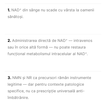
1.
NAD⁺ din sânge nu scade cu vârsta la oamenii
sănătoşi.
2.
Administrarea directă de NAD⁺ — intravenos
sau în orice altă formă — nu poate restaura
funcțional metabolismul intracelular al NAD⁺.
3.
NMN şi NR ca precursori rămân instrumente
legitime — dar pentru contexte patologice
specifice, nu ca prescripție universală anti-
îmbătrânire.