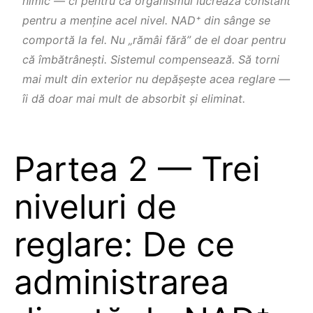
nimic — ci pentru că organismul lucrează constant
pentru a menține acel nivel. NAD⁺ din sânge se
comportă la fel. Nu „rămâi fără” de el doar pentru
că îmbătrâneşti. Sistemul compensează. Să torni
mai mult din exterior nu depăşeşte acea reglare —
îi dă doar mai mult de absorbit şi eliminat.
Partea 2 — Trei
niveluri de
reglare: De ce
administrarea