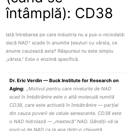
întâmplă): CD38
Iată întrebarea pe care industria nu a pus-o niciodată:
dacă NAD⁺ scade în anumite țesuturi cu vârsta, ce
anume cauzează asta? Răspunsul nu este simplu
„vârsta.” Este o enzimă specifică.
Dr. Eric Verdin — Buck Institute for Research on
Aging:
„Motivul pentru care nivelurile de NAD
scad în îmbătrânire este o altă moleculă numită
CD38, care este activată în îmbătrânire — parțial
din cauza poverii de celule senescente. CD38 este
o NAD hidrolază — „mestecă” NAD. Gândiți-vă la
pool-ul de NAD ca la apa dintr-o chiuvetă.