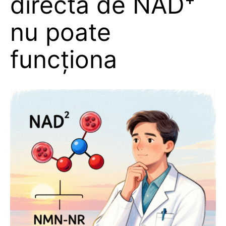
directă de NAD⁺
nu poate
funcționa