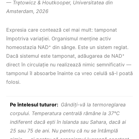
— Trętowicz & Houtkooper, Universitatea din
Amsterdam, 2026
Expresia care contează cel mai mult: tamponat
împotriva variației. Organismul menține activ
homeostazia NAD⁺ din sânge. Este un sistem reglat.
Dacă sistemul este tamponat, adăugarea de NAD⁺
direct în circulație nu realizează nimic semnificativ —
tamponul îl absoarbe înainte ca vreo celulă să-l poată
folosi.
Pe întelesul tuturor:
Gândiți-vă la termoreglarea
corpului. Temperatura centrală rămâne la 37°C
indiferent dacă eşti în Islanda sau Sahara, dacă ai
25 sau 75 de ani. Nu pentru că nu se întâmplă