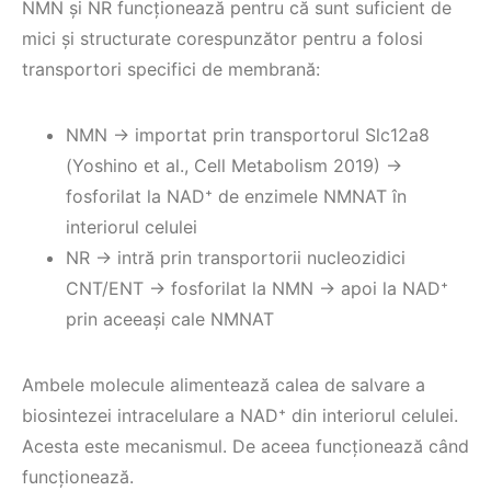
NMN şi NR funcționează pentru că sunt suficient de
mici şi structurate corespunzător pentru a folosi
transportori specifici de membrană:
NMN → importat prin transportorul Slc12a8
(Yoshino et al., Cell Metabolism 2019) →
fosforilat la NAD⁺ de enzimele NMNAT în
interiorul celulei
NR → intră prin transportorii nucleozidici
CNT/ENT → fosforilat la NMN → apoi la NAD⁺
prin aceeaşi cale NMNAT
Ambele molecule alimentează calea de salvare a
biosintezei intracelulare a NAD⁺ din interiorul celulei.
Acesta este mecanismul. De aceea funcționează când
funcționează.