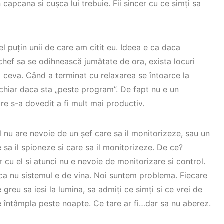
n capcana si cușca lui trebuie. Fii sincer cu ce simți sa
l puțin unii de care am citit eu. Ideea e ca daca
chef sa se odihnească jumătate de ora, exista locuri
a ceva. Când a terminat cu relaxarea se întoarce la
chiar daca sta „peste program”. De fapt nu e un
re s-a dovedit a fi mult mai productiv.
el nu are nevoie de un șef care sa il monitorizeze, sau un
sa il spioneze si care sa il monitorizeze. De ce?
r cu el si atunci nu e nevoie de monitorizare si control.
 ca nu sistemul e de vina. Noi suntem problema. Fiecare
greu sa iesi la lumina, sa admiți ce simți si ce vrei de
se întâmpla peste noapte. Ce tare ar fi…dar sa nu aberez.