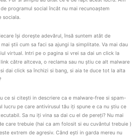
ne de programul social încât nu mai recunoaștem
 sociala.
iecare își dorește adevărul, însă suntem atât de
 mai știi cum sa faci sa ajungi la simplitate. Va mai dau
l virtual. Intri pe o pagina si vrei sa dai un click la
link către altceva, o reclama sau nu știu ce alt malware
 dai click sa închizi si bang, si aia te duce tot la alta
?
iu ce si citești in descriere ca e malware-free si spam-
mul lucru pe care antivirusul tău iți spune e ca nu știu ce
ecutabil. Sa nu iți vina sa dai cu el de pereți? Nu mai
 de care trebuie (hai ca am folosit si eu cuvântul trebuie )
m este extrem de agresiv. Când ești in garda mereu nu