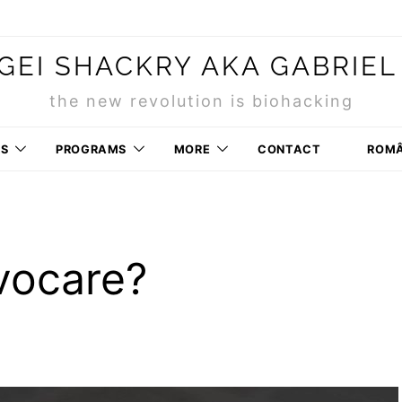
GEI SHACKRY AKA GABRIEL
the new revolution is biohacking
RS
PROGRAMS
MORE
CONTACT
ROM
vocare?