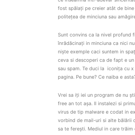
fost spălați pe creier atât de bi
politețea de minciuna sau amăgire
Sunt convins ca la nivel profund f
înrădăcinați in minciuna ca nici nu
niște exemple caci suntem in spațiu
ceva si descoperi ca de fapt e un 
sau spam. Te duci la iconița cu x si
pagina. Pe bune? Ce naiba e asta
Vrei sa iți iei un program de nu șt
free an tot așa. Il instalezi si pri
virus de tip malware e codat in ex
vorbind de mail-uri si alte bălării
sa te ferești. Mediul in care trăi