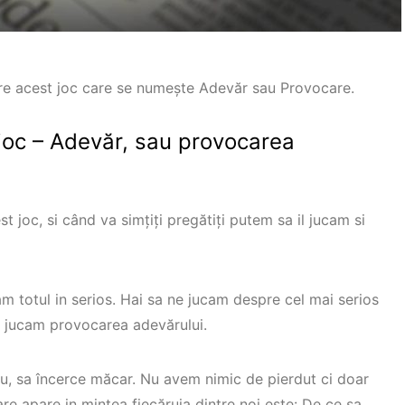
pre acest joc care se numește Adevăr sau Provocare.
 joc – Adevăr, sau provocarea
st joc, si când va simțiți pregătiți putem sa il jucam si
am totul in serios. Hai sa ne jucam despre cel mai serios
ne jucam provocarea adevărului.
nu, sa încerce măcar. Nu avem nimic de pierdut ci doar
are apare in mintea fiecăruia dintre noi este: De ce sa