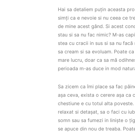
Hai sa detaliem puțin aceasta pr
simți ca e nevoie si nu ceea ce t
de mine acest gând. Si acest conc
stau si sa nu fac nimic? M-as capia
stea cu cracii in sus si sa nu fac
sa cream si sa evoluam. Poate ca
mare lucru, doar ca sa mă odihnes
perioada m-as duce in mod natural
Sa zicem ca îmi place sa fac pâin
așa ceva, exista o cerere așa ca 
chestiune e cu totul alta poveste. 
relaxat si detașat, sa o faci cu iu
somn sau sa fumezi in liniște o ți
se apuce din nou de treaba. Poate