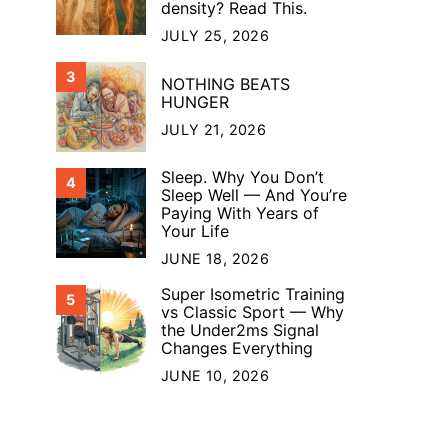
density? Read This.
JULY 25, 2026
3
NOTHING BEATS
HUNGER
JULY 21, 2026
Sleep. Why You Don’t
4
Sleep Well — And You’re
Paying With Years of
Your Life
JUNE 18, 2026
Super Isometric Training
5
vs Classic Sport — Why
the Under2ms Signal
Changes Everything
JUNE 10, 2026