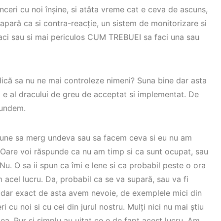
ceri cu noi înșine, si atâta vreme cat e ceva de ascuns,
pară ca si contra-reacție, un sistem de monitorizare si
faci sau si mai periculos CUM TREBUEI sa faci una sau
dică sa nu ne mai controleze nimeni? Suna bine dar asta
a e al dracului de greu de acceptat si implementat. De
cundem.
spune sa merg undeva sau sa facem ceva si eu nu am
 Oare voi răspunde ca nu am timp si ca sunt ocupat, sau
Nu. O sa ii spun ca îmi e lene si ca probabil peste o ora
 acel lucru. Da, probabil ca se va supară, sau va fi
 dar exact de asta avem nevoie, de exemplele mici din
i cu noi si cu cei din jurul nostru. Mulți nici nu mai știu
ea. Pur si simplu au uitat ce e de fapt acest lucru. Am