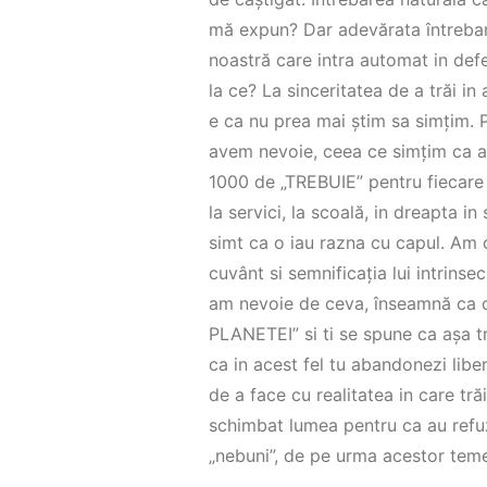
mă expun? Dar adevărata întrebar
noastră care intra automat in def
la ce? La sinceritatea de a trăi 
e ca nu prea mai știm sa simțim.
avem nevoie, ceea ce simțim ca a
1000 de „TREBUIE” pentru fiecare z
la servici, la scoală, in dreapta 
simt ca o iau razna cu capul. Am o
cuvânt si semnificația lui intrins
am nevoie de ceva, înseamnă ca c
PLANETEI” si ti se spune ca așa tr
ca in acest fel tu abandonezi libe
de a face cu realitatea in care trăi
schimbat lumea pentru ca au refuz
„nebuni”, de pe urma acestor teme