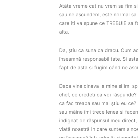
Atâta vreme cat nu vrem sa fim sin
sau ne ascundem, este normal sa a
care iți va spune ce TREBUIE sa 
alta.
Da, știu ca suna ca dracu. Cum a
înseamnă responsabilitate. Si ast
fapt de asta si fugim când ne as
Daca vine cineva la mine si îmi 
chef, ce credeți ca voi răspunde?
ca fac treaba sau mai știu eu ce? 
sau mâine îmi trece lenea si facem
indignat de răspunsul meu direct,
viată noastră in care suntem sincer
ce înseamnă într-adevăr sinceritat