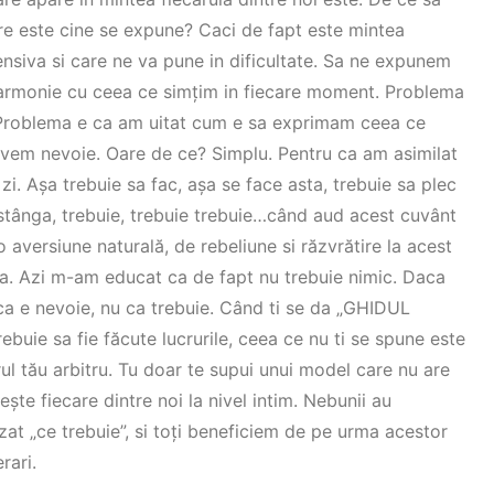
e este cine se expune? Caci de fapt este mintea
ensiva si care ne va pune in dificultate. Sa ne expunem
in armonie cu ceea ce simțim in fiecare moment. Problema
 Problema e ca am uitat cum e sa exprimam ceea ce
vem nevoie. Oare de ce? Simplu. Pentru ca am asimilat
i. Așa trebuie sa fac, așa se face asta, trebuie sa plec
in stânga, trebuie, trebuie trebuie…când aud acest cuvânt
 aversiune naturală, de rebeliune si răzvrătire la acest
eca. Azi m-am educat ca de fapt nu trebuie nimic. Daca
a e nevoie, nu ca trebuie. Când ti se da „GHIDUL
ebuie sa fie făcute lucrurile, ceea ce nu ti se spune este
rul tău arbitru. Tu doar te supui unui model care nu are
ește fiecare dintre noi la nivel intim. Nebunii au
at „ce trebuie”, si toți beneficiem de pe urma acestor
rari.