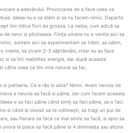
ovocare a adevărului. Provocarea de a face ceea ce
rebuie. Ideea nu e sa stăm si sa nu facem nimic. Departe
ept îmi ridica fiori de groaza. La naiba, cum adică sa
 de nervi si plictiseala. Ființa umana nu e venita aici sa
ă nimic, suntem aici sa experimentam sa trăim, sa iubim,
 o vreme, sa zicem 2-3 săptămâni, chiar nu as face
c si sa îmi reabilitez energia, dar după aceasta
 către ceea ce îmi vine natural sa fac.
e si patiserie. Ce e rău in asta? Nimic. Avem nevoie de
cineva e nevoie sa facă si pâine, dar cum facem aceasta
Ideea e sa faci pâine când simți sa faci pâine, sa o faci
bire si când ai obosit sa te odihnești, sa tragi un pui de
gara, sau fiecare sa faca ce mai simte sa facă, si apoi sa
 unora le place sa facă pâine la 4 dimineața sau altora