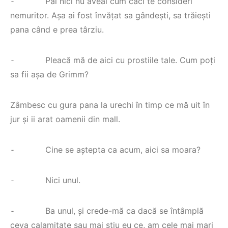
⁃ Pai nici nu aveai cum căci te consideri
nemuritor. Așa ai fost învățat sa gândești, sa trăiești
pana când e prea târziu.
⁃ Pleacă mă de aici cu prostiile tale. Cum poți
sa fii așa de Grimm?
Zâmbesc cu gura pana la urechi în timp ce mă uit în
jur și ii arat oamenii din mall.
⁃ Cine se aștepta ca acum, aici sa moara?
⁃ Nici unul.
⁃ Ba unul, și crede-mă ca dacă se întâmplă
ceva calamitate sau mai știu eu ce, am cele mai mari