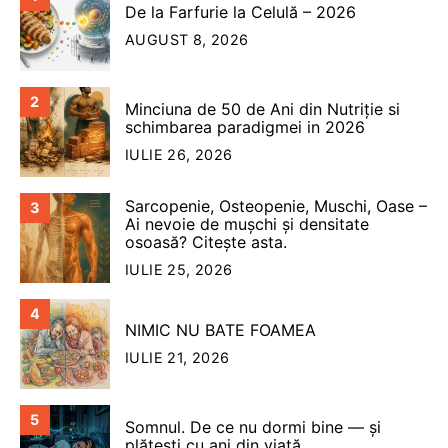
De la Farfurie la Celulă – 2026
AUGUST 8, 2026
2
Minciuna de 50 de Ani din Nutriție si
schimbarea paradigmei in 2026
IULIE 26, 2026
Sarcopenie, Osteopenie, Muschi, Oase –
3
Ai nevoie de mușchi și densitate
osoasă? Citește asta.
IULIE 25, 2026
4
NIMIC NU BATE FOAMEA
IULIE 21, 2026
5
Somnul. De ce nu dormi bine — şi
plăteşti cu ani din viață