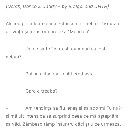
(Death, Dance & Daddy – by Bralgei and DHTH)
Alunec pe culoarele mall-ului cu un prieten. Discutam
de viață și transformare aka “Moartea”.
⁃ De ce sa te însoțești cu moartea. Ești
nebun?
⁃ Pai nu chiar, dar mulți cred asta.
⁃ Care e treaba?
⁃ Am tendința sa fiu leneș si sa adorm! Tu nu?;
și mă uit intens ca sa surprind ceea ce mă așteptăm
sa văd. Zâmbesc tâmp înăuntru căci știu ce urmează.