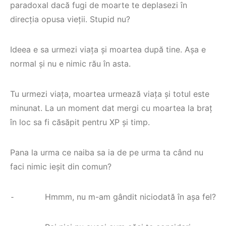
paradoxal dacă fugi de moarte te deplasezi în
direcția opusa vieții. Stupid nu?
Ideea e sa urmezi viața și moartea după tine. Așa e
normal și nu e nimic rău în asta.
Tu urmezi viața, moartea urmează viața și totul este
minunat. La un moment dat mergi cu moartea la braț
în loc sa fi căsăpit pentru XP și timp.
Pana la urma ce naiba sa ia de pe urma ta când nu
faci nimic ieșit din comun?
⁃ Hmmm, nu m-am gândit niciodată în așa fel?