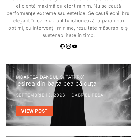
eficiență maximă cu efort minim. Nu se caută
performanțe extreme sau estetice. Se caută echilibrul
elegant în care corpul funcționează la parametri
optimi, cu intervenții minime, rezultate măsurabile și
sustenabilitate în timp.
MOARTEA DANSUL SI TATI(RO)
Iesirea din balta cea călduța
SEPTEMBRIE 13, 2023
GABRIEL PESA
VIEW POST