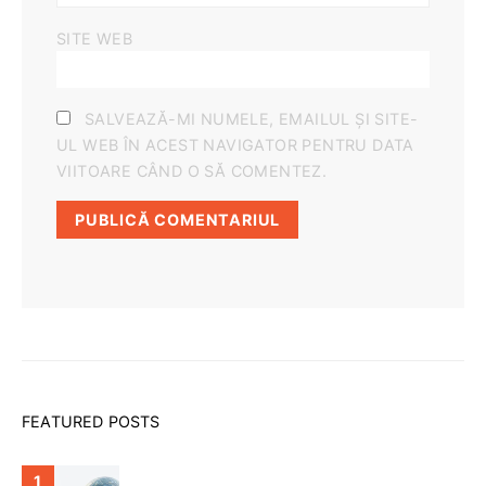
SITE WEB
SALVEAZĂ-MI NUMELE, EMAILUL ȘI SITE-
UL WEB ÎN ACEST NAVIGATOR PENTRU DATA
VIITOARE CÂND O SĂ COMENTEZ.
FEATURED POSTS
1