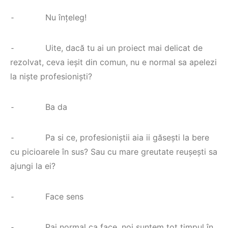
⁃ Nu înțeleg!
⁃ Uite, dacă tu ai un proiect mai delicat de
rezolvat, ceva ieșit din comun, nu e normal sa apelezi
la niște profesioniști?
⁃ Ba da
⁃ Pa si ce, profesioniștii aia ii găsești la bere
cu picioarele în sus? Sau cu mare greutate reușești sa
ajungi la ei?
⁃ Face sens
⁃ Pai normal ca face, noi suntem tot timpul în