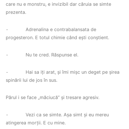
care nu e monstru, e invizibil dar căruia se simte
prezenta.
⁃ Adrenalina e contrabalansata de
progesteron. E totul chimie când ești conștient.
⁃ Nu te cred. Răspunse el.
⁃ Hai sa iți arat, și îmi mișc un deget pe șirea
spinării lui de jos în sus.
Părul i se face „măciucă” și tresare agresiv.
⁃ Vezi ca se simte. Așa simt și eu mereu
atingerea morții. E cu mine.