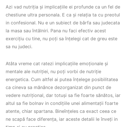
Azi vad nutriția și implicațiile ei profunde ca un fel de
chestiune ultra personala. E ca și relația ta cu preotul
in confesional. Nu e un subiect de bârfa sau judecata
la masa sau întâlniri. Pana nu faci efectiv acest
exercițiu cu tine, nu poți sa înțelegi cat de greu este
sa nu judeci.
Atâta vreme cat ratezi implicațiile emoționale și
mentale ale nutriției, nu poți vorbi de nutriție
energetica. Cum altfel ai putea înțelege posibilitatea
ca cineva sa mănânce dezorganizat din punct de
vedere nutrițional, dar totuși sa fie foarte sănătos, iar
altul sa fie bolnav in condițiile unei alimentații foarte
atente, chiar spartana. Bineînțeles ca exact ceea ce
ne scapă face diferența, iar aceste detalii le înveți in
timp și cu practica.