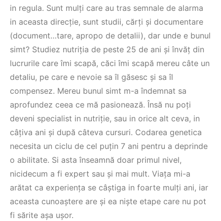
in regula. Sunt mulți care au tras semnale de alarma
in aceasta direcție, sunt studii, cărți și documentare
(document…tare, apropo de detalii), dar unde e bunul
simt? Studiez nutriția de peste 25 de ani și învăț din
lucrurile care îmi scapă, căci îmi scapă mereu câte un
detaliu, pe care e nevoie sa îl găsesc și sa îl
compensez. Mereu bunul simt m-a îndemnat sa
aprofundez ceea ce mă pasionează. Însă nu poți
deveni specialist in nutriție, sau in orice alt ceva, in
câțiva ani și după câteva cursuri. Codarea genetica
necesita un ciclu de cel puțin 7 ani pentru a deprinde
o abilitate. Si asta înseamnă doar primul nivel,
nicidecum a fi expert sau și mai mult. Viața mi-a
arătat ca experiența se câștiga in foarte mulți ani, iar
aceasta cunoaștere are și ea niște etape care nu pot
fi sărite așa ușor.