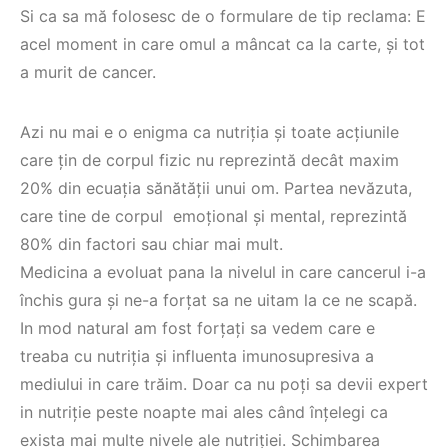
Si ca sa mă folosesc de o formulare de tip reclama: E
acel moment in care omul a mâncat ca la carte, și tot
a murit de cancer.
Azi nu mai e o enigma ca nutriția și toate acțiunile
care țin de corpul fizic nu reprezintă decât maxim
20% din ecuația sănătății unui om. Partea nevăzuta,
care tine de corpul emoțional și mental, reprezintă
80% din factori sau chiar mai mult.
Medicina a evoluat pana la nivelul in care cancerul i-a
închis gura și ne-a forțat sa ne uitam la ce ne scapă.
In mod natural am fost forțați sa vedem care e
treaba cu nutriția și influenta imunosupresiva a
mediului in care trăim. Doar ca nu poți sa devii expert
in nutriție peste noapte mai ales când înțelegi ca
exista mai multe nivele ale nutriției. Schimbarea