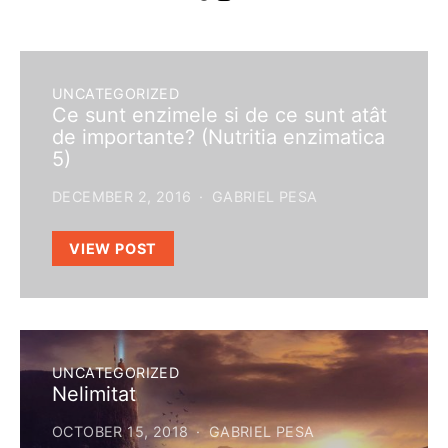
UNCATEGORIZED
Ce sunt enzimele si de ce sunt atât
de importante? (Nutritia enzimatica
5)
DECEMBER 2, 2016
GABRIEL PESA
VIEW POST
UNCATEGORIZED
Nelimitat
OCTOBER 15, 2018
GABRIEL PESA