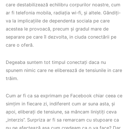
care destabilizează echilibru corpurilor noastre, cum
ar fi telefonia mobila, radiația wi-fi, și altele. Gândiți-
va la implicațiile de dependenta sociala pe care
acestea le provoacă, precum și gradul mare de
separare pe care îl dezvolta, in ciuda conectării pe
care o oferă.
Degeaba suntem tot timpul conectați daca nu
spunem nimic care ne eliberează de tensiunile in care
trăim.
Cum ar fi ca sa exprimam pe Facebook chiar ceea ce
simțim in fiecare zi, indiferent cum ar suna asta, și
apoi, eliberați de tensiune, sa mâncam liniștiți ceva
„interzis”. Surpriza ar fi sa remarcam cu stupoare ca
nu ne afectează așa cum credeam ca o va face? Dar