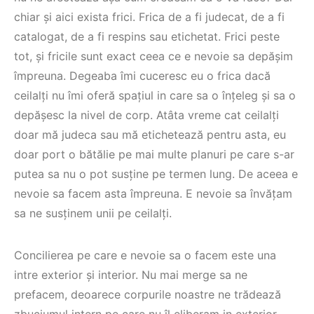
chiar și aici exista frici. Frica de a fi judecat, de a fi
catalogat, de a fi respins sau etichetat. Frici peste
tot, și fricile sunt exact ceea ce e nevoie sa depășim
împreuna. Degeaba îmi cuceresc eu o frica dacă
ceilalți nu îmi oferă spațiul in care sa o înțeleg și sa o
depășesc la nivel de corp. Atâta vreme cat ceilalți
doar mă judeca sau mă etichetează pentru asta, eu
doar port o bătălie pe mai multe planuri pe care s-ar
putea sa nu o pot susține pe termen lung. De aceea e
nevoie sa facem asta împreuna. E nevoie sa învățam
sa ne susținem unii pe ceilalți.
Concilierea pe care e nevoie sa o facem este una
intre exterior și interior. Nu mai merge sa ne
prefacem, deoarece corpurile noastre ne trădează
zbuciumul intern pe care nu îl eliberam in exterior.