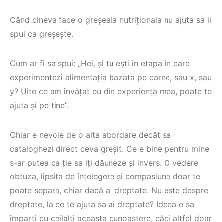
Când cineva face o greșeala nutriționala nu ajuta sa ii
spui ca greșește.
Cum ar fi sa spui: „Hei, și tu ești in etapa in care
experimentezi alimentația bazata pe carne, sau x, sau
y? Uite ce am învățat eu din experiența mea, poate te
ajuta și pe tine”.
Chiar e nevoie de o alta abordare decât sa
cataloghezi direct ceva greșit. Ce e bine pentru mine
s-ar putea ca ție sa iți dăuneze și invers. O vedere
obtuza, lipsita de înțelegere și compasiune doar te
poate separa, chiar dacă ai dreptate. Nu este despre
dreptate, la ce te ajuta sa ai dreptate? Ideea e sa
împarți cu ceilalți aceasta cunoaștere, căci altfel doar