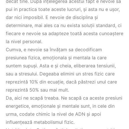
decât tine. După înțelegerea acestui fapt e nevoie sa
pui in practica toate aceste lucruri, și asta nu e ușor,
dar nici imposibil. E nevoie de disciplina și
determinare, mai ales ca nu exista soluții standard, ci
fiecare e nevoie sa adapteze toată acesta cunoaștere
la nivel personal.
Cumva, e nevoie sa învățam sa decodificam
presiunea fizica, emoționala și mentala la care
suntem supuși. Asta e și cheia, eliberarea tensiunii,
sau a stresului. Degeaba elimini un stres fizic care
reprezintă 10% din ecuație, dacă păstrezi unul care
reprezintă 50% sau mai mult.
Da, aici ne scapă treaba. Ne scapă ca aceste presiuni
energetice, emoționale și mentale sunt, in cele din
urma, codate chimic la nivel de ADN și apoi
influențează metabolismul fizic.