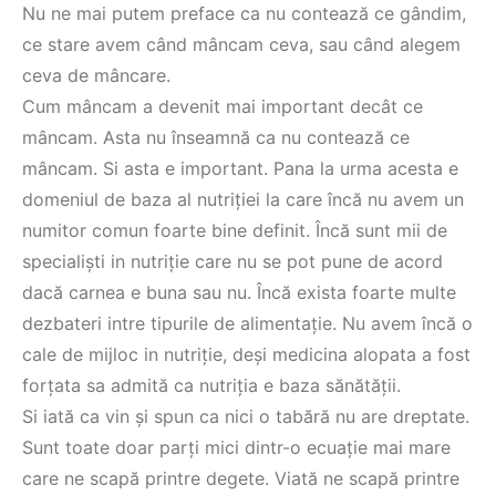
Nu ne mai putem preface ca nu contează ce gândim,
ce stare avem când mâncam ceva, sau când alegem
ceva de mâncare.
Cum mâncam a devenit mai important decât ce
mâncam. Asta nu înseamnă ca nu contează ce
mâncam. Si asta e important. Pana la urma acesta e
domeniul de baza al nutriției la care încă nu avem un
numitor comun foarte bine definit. Încă sunt mii de
specialiști in nutriție care nu se pot pune de acord
dacă carnea e buna sau nu. Încă exista foarte multe
dezbateri intre tipurile de alimentație. Nu avem încă o
cale de mijloc in nutriție, deși medicina alopata a fost
forțata sa admită ca nutriția e baza sănătății.
Si iată ca vin și spun ca nici o tabără nu are dreptate.
Sunt toate doar parți mici dintr-o ecuație mai mare
care ne scapă printre degete. Viată ne scapă printre