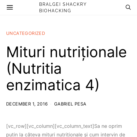
BRALGEI SHACKRY
BIOHACKING
UNCATEGORIZED
Mituri nutriționale
(Nutritia
enzimatica 4)
DECEMBER 1, 2016
GABRIEL PESA
[vc_row][vc_column][vc_column_text]Sa ne oprim
putin la câteva mituri nutriționale și cum intervin de