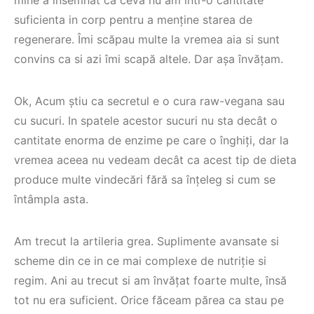
mine a însemnat ca ceva nu am într-o cantitate
suficienta in corp pentru a menține starea de
regenerare. Îmi scăpau multe la vremea aia si sunt
convins ca si azi îmi scapă altele. Dar așa învățam.
Ok, Acum știu ca secretul e o cura raw-vegana sau
cu sucuri. In spatele acestor sucuri nu sta decât o
cantitate enorma de enzime pe care o înghiți, dar la
vremea aceea nu vedeam decât ca acest tip de dieta
produce multe vindecări fără sa înțeleg si cum se
întâmpla asta.
Am trecut la artileria grea. Suplimente avansate si
scheme din ce in ce mai complexe de nutriție si
regim. Ani au trecut si am învățat foarte multe, însă
tot nu era suficient. Orice făceam părea ca stau pe