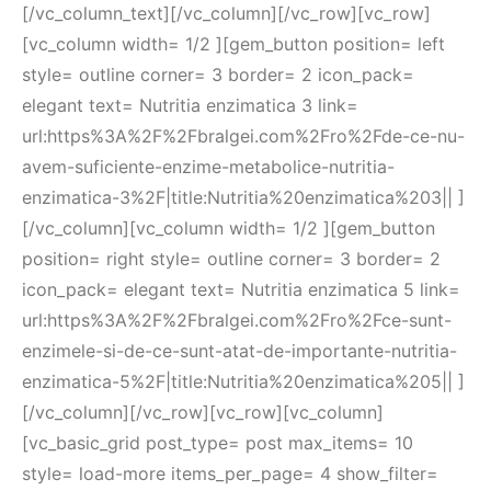
[/vc_column_text][/vc_column][/vc_row][vc_row]
[vc_column width= 1/2 ][gem_button position= left
style= outline corner= 3 border= 2 icon_pack=
elegant text= Nutritia enzimatica 3 link=
url:https%3A%2F%2Fbralgei.com%2Fro%2Fde-ce-nu-
avem-suficiente-enzime-metabolice-nutritia-
enzimatica-3%2F|title:Nutritia%20enzimatica%203|| ]
[/vc_column][vc_column width= 1/2 ][gem_button
position= right style= outline corner= 3 border= 2
icon_pack= elegant text= Nutritia enzimatica 5 link=
url:https%3A%2F%2Fbralgei.com%2Fro%2Fce-sunt-
enzimele-si-de-ce-sunt-atat-de-importante-nutritia-
enzimatica-5%2F|title:Nutritia%20enzimatica%205|| ]
[/vc_column][/vc_row][vc_row][vc_column]
[vc_basic_grid post_type= post max_items= 10
style= load-more items_per_page= 4 show_filter=