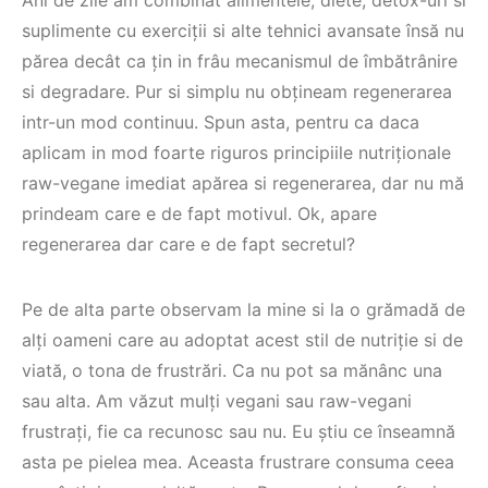
Ani de zile am combinat alimentele, diete, detox-uri si
suplimente cu exerciții si alte tehnici avansate însă nu
părea decât ca țin in frâu mecanismul de îmbătrânire
si degradare. Pur si simplu nu obțineam regenerarea
intr-un mod continuu. Spun asta, pentru ca daca
aplicam in mod foarte riguros principiile nutriționale
raw-vegane imediat apărea si regenerarea, dar nu mă
prindeam care e de fapt motivul. Ok, apare
regenerarea dar care e de fapt secretul?
Pe de alta parte observam la mine si la o grămadă de
alți oameni care au adoptat acest stil de nutriție si de
viată, o tona de frustrări. Ca nu pot sa mănânc una
sau alta. Am văzut mulți vegani sau raw-vegani
frustrați, fie ca recunosc sau nu. Eu știu ce înseamnă
asta pe pielea mea. Aceasta frustrare consuma ceea