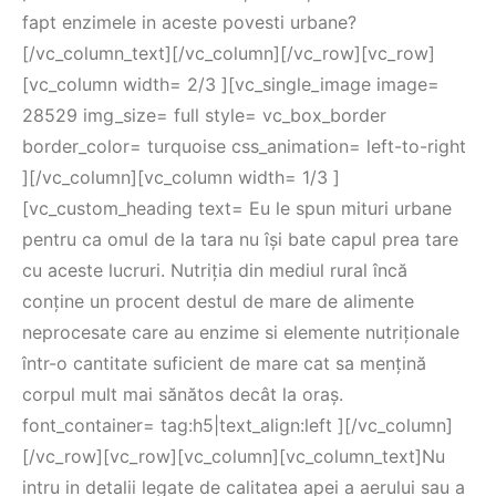
fapt enzimele in aceste povesti urbane?
[/vc_column_text][/vc_column][/vc_row][vc_row]
[vc_column width= 2/3 ][vc_single_image image=
28529 img_size= full style= vc_box_border
border_color= turquoise css_animation= left-to-right
][/vc_column][vc_column width= 1/3 ]
[vc_custom_heading text= Eu le spun mituri urbane
pentru ca omul de la tara nu își bate capul prea tare
cu aceste lucruri. Nutriția din mediul rural încă
conține un procent destul de mare de alimente
neprocesate care au enzime si elemente nutriționale
într-o cantitate suficient de mare cat sa mențină
corpul mult mai sănătos decât la oraș.
font_container= tag:h5|text_align:left ][/vc_column]
[/vc_row][vc_row][vc_column][vc_column_text]Nu
intru in detalii legate de calitatea apei a aerului sau a