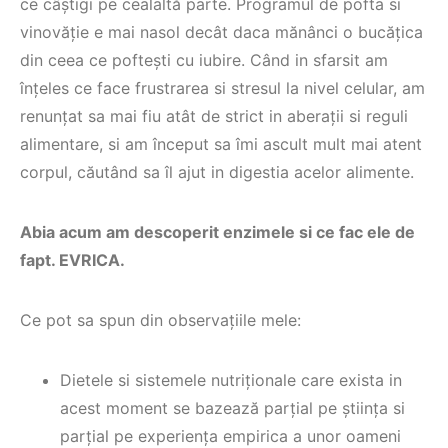
ce câștigi pe cealaltă parte. Programul de pofta si
vinovăție e mai nasol decât daca mănânci o bucățica
din ceea ce poftești cu iubire. Când in sfarsit am
înțeles ce face frustrarea si stresul la nivel celular, am
renunțat sa mai fiu atât de strict in aberații si reguli
alimentare, si am început sa îmi ascult mult mai atent
corpul, căutând sa îl ajut in digestia acelor alimente.
Abia acum am descoperit enzimele si ce fac ele de
fapt. EVRICA.
Ce pot sa spun din observațiile mele:
Dietele si sistemele nutriționale care exista in
acest moment se bazează parțial pe știința si
parțial pe experiența empirica a unor oameni