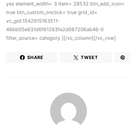
yes element_width= 3 item= 28532 btn_add_icon=
true btn_custom_onclick= true grid_id=
vc_gid:1542915163511-
46bb05e831d6f61263fe2d087206ab46-0
filter_source= category ][/vc_column][/vc_row]
SHARE
TWEET