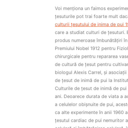
Voi menționa un faimos experimen
țesuturile pot trai foarte mult dac
culturii țesutului de inima de pui
care a studiat culturi de țesuturi. 
produs numeroase îmbunătățiri în do
Premiului Nobel 1912 pentru Fizio
chirurgicale pentru repararea vase
de cultură de țesut pentru cultiva
biologul Alexis Carrel, și asociații
de țesut de inimă de pui la Institu
Culturile de țesut de inimă de pui 
ani. Deoarece durata de viata a a
a celulelor obișnuite de pui, aces
ca alte experimente în anii 1960 a
țesutul cardiac de pui nemuritor 