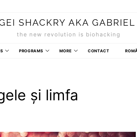
GEI SHACKRY AKA GABRIEL
the new revolution is biohacking
RS
PROGRAMS
MORE
CONTACT
ROM
ele și limfa