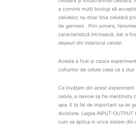
celulară și îmbătrânirea celulară,
a convins mulți biologi să accepte
celulelor, nu doar linia celulară pr
de germeni . Prin urmare, fenomenu
caracteristică intrinsecă, dar a fo
deșeuri din interiorul celulei.
Acesta a fost și cauza experimentu
culturilor de celule ceea ce a dus 
Ce învățam din acest experiment e
celule, e nevoie sa fie menținuta c
apa. E la fel de important sa iei 
diviziune. Legea INPUT-OUTPUT (In
cum se aplica in orice sistem din 