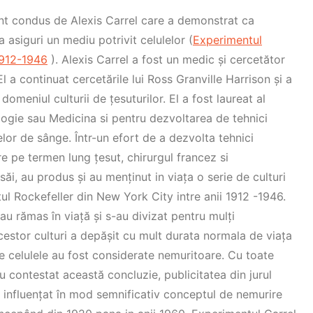
t condus de Alexis Carrel care a demonstrat ca
a asiguri un mediu potrivit celulelor (
Experimentul
 1912-1946
). Alexis Carrel a fost un medic și cercetător
El a continuat cercetările lui Ross Granville Harrison și a
meniul culturii de țesuturilor. El a fost laureat al
logie sau Medicina si pentru dezvoltarea de tehnici
lor de sânge. Într-un efort de a dezvolta tehnici
re pe termen lung țesut, chirurgul francez si
 săi, au produs și au menținut in viața o serie de culturi
tul Rockefeller din New York City intre anii 1912 -1946.
au rămas în viață și s-au divizat pentru mulți
cestor culturi a depășit cu mult durata normala de viața
te celulele au fost considerate nemuritoare. Cu toate
u contestat această concluzie, publicitatea din jurul
a influențat în mod semnificativ conceptul de nemurire