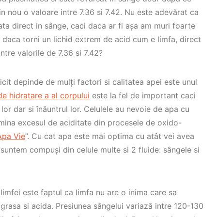
din nou o valoare intre 7.36 si 7.42. Nu este adevărat ca
lata direct in sânge, caci daca ar fi așa am muri foarte
 daca torni un lichid extrem de acid cum e limfa, direct
tre valorile de 7.36 si 7.42?
icit depinde de mulți factori si calitatea apei este unul
e hidratare a al corpului
este la fel de important caci
lor dar si înăuntrul lor. Celulele au nevoie de apa cu
imina excesul de aciditate din procesele de oxido-
Apa Vie
”. Cu cat apa este mai optima cu atât vei avea
i suntem compuși din celule multe si 2 fluide: sângele si
imfei este faptul ca limfa nu are o inima care sa
rasa si acida. Presiunea sângelui variază intre 120-130