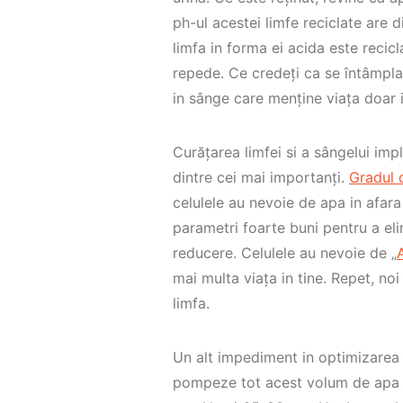
ph-ul acestei limfe reciclate are 
limfa in forma ei acida este recic
repede. Ce credeți ca se întâmpla
in sânge care menține viața doar in
Curățarea limfei si a sângelui impl
dintre cei mai importanți.
Gradul d
celulele au nevoie de apa in afara 
parametri foarte buni pentru a el
reducere. Celulele au nevoie de „
mai multa viața in tine. Repet, no
limfa.
Un alt impediment in optimizarea l
pompeze tot acest volum de apa g