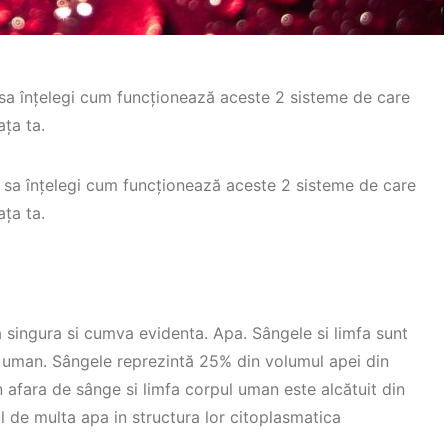
sa înțelegi cum funcționează aceste 2 sisteme de care
ața ta.
 sa înțelegi cum funcționează aceste 2 sisteme de care
ața ta.
 singura si cumva evidenta. Apa. Sângele si limfa sunt
ul uman. Sângele reprezintă 25% din volumul apei din
In afara de sânge si limfa corpul uman este alcătuit din
ul de multa apa in structura lor citoplasmatica