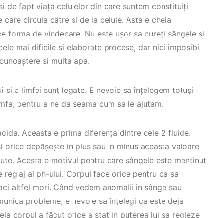
 de fapt viața celulelor din care suntem constituiți
 care circula către si de la celule. Asta e cheia
ce forma de vindecare. Nu este ușor sa cureți sângele si
 cele mai dificile si elaborate procese, dar nici imposibil
 cunoaștere si multa apa.
i si a limfei sunt legate. E nevoie sa înțelegem totuși
limfa, pentru a ne da seama cum sa le ajutam.
acida. Aceasta e prima diferența dintre cele 2 fluide.
si orice depășește in plus sau in minus aceasta valoare
ute. Acesta e motivul pentru care sângele este menținut
reglaj al ph-ului. Corpul face orice pentru ca sa
aci altfel mori. Când vedem anomalii in sânge sau
omunica probleme, e nevoie sa înțelegi ca este deja
eja corpul a făcut orice a stat in puterea lui sa regleze