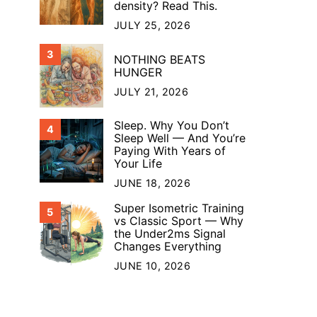
density? Read This.
JULY 25, 2026
3
NOTHING BEATS
HUNGER
JULY 21, 2026
Sleep. Why You Don’t
4
Sleep Well — And You’re
Paying With Years of
Your Life
JUNE 18, 2026
Super Isometric Training
5
vs Classic Sport — Why
the Under2ms Signal
Changes Everything
JUNE 10, 2026