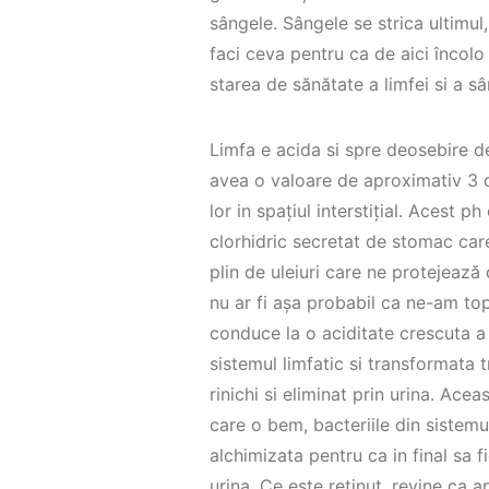
sângele. Sângele se strica ultimul
faci ceva pentru ca de aici încol
starea de sănătate a limfei si a sâ
Limfa e acida si spre deosebire de
avea o valoare de aproximativ 3 c
lor in spațiul interstițial. Acest 
clorhidric secretat de stomac care
plin de uleiuri care ne protejează 
nu ar fi așa probabil ca ne-am to
conduce la o aciditate crescuta a 
sistemul limfatic si transformata 
rinichi si eliminat prin urina. Ac
care o bem, bacteriile din sistemul 
alchimizata pentru ca in final sa fi
urina. Ce este reținut, revine ca 