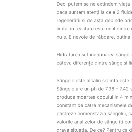
Deci putem sa ne extindem viața si
daca suntem atenți la cele 2 fluide
regenerării si de asta depinde ori
limfa, in realitate este unul dintre
nu e. E nevoie de răbdare, putina
Hidratarea si funcționarea sângelu
câteva diferențe dintre sânge si 
Sângele este alcalin si limfa este 
Sângele are un ph de 7.36 – 7.42 
produce moartea copului in 4 min
constant de către mecanismele de 
păstreze homeostazia sângelui, c
valorile analizelor de sânge iți c
grava situația. De ce? Pentru ca d