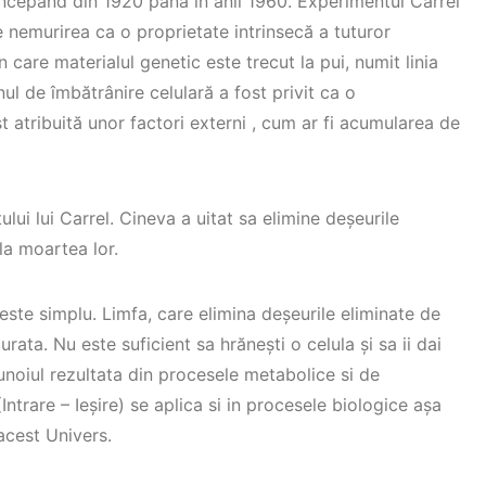
 începând din 1920 pana in anii 1960. Experimentul Carrel
 nemurirea ca o proprietate intrinsecă a tuturor
in care materialul genetic este trecut la pui, numit linia
l de îmbătrânire celulară a fost privit ca o
st atribuită unor factori externi , cum ar fi acumularea de
lui lui Carrel. Cineva a uitat sa elimine deșeurile
la moartea lor.
ste simplu. Limfa, care elimina deșeurile eliminate de
urata. Nu este suficient sa hrănești o celula și sa ii dai
gunoiul rezultata din procesele metabolice si de
trare – Ieșire) se aplica si in procesele biologice așa
acest Univers.