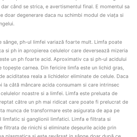
, dar când se strica, e avertismentul final. E momentul sa
o e doar degenerare daca nu schimbi modul de viața si
ngelui.
 sânge, ph-ul limfei variază foarte mult. Limfa poate
a si ph in apropierea celulelor care deversează mizeria
ph este un ph foarte acid. Aproximativ ca si ph-ul acidului
 topește carnea. Din fericire limfa este un lichid gras,
de aciditatea reala a lichidelor eliminate de celule. Daca
pi la câtă mâncare acida consumam si care intrinsec
celulelor noastre si a limfei. Limfa este preluata de
treptat către un ph mai ridicat care poate fi prelucrat de
easta munca de transformare este asigurata de apa pe
limfatic si ganglionii limfatici. Limfa e filtrata si
e filtrata de rinichi si eliminate deșeurile acide prin
apa plasmatica si este revărsat in sânge doar după ce